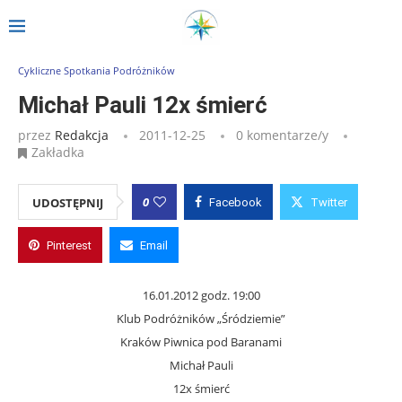
Strona główna
»
Wpisy
»
Michał Pauli 12x śmierć
Cykliczne Spotkania Podróżników
Michał Pauli 12x śmierć
przez
Redakcja
2011-12-25
0 komentarze/y
Zakładka
0
UDOSTĘPNIJ
Facebook
Twitter
Pinterest
Email
16.01.2012 godz. 19:00
Klub Podróżników „Śródziemie”
Kraków Piwnica pod Baranami
Michał Pauli
12x śmierć