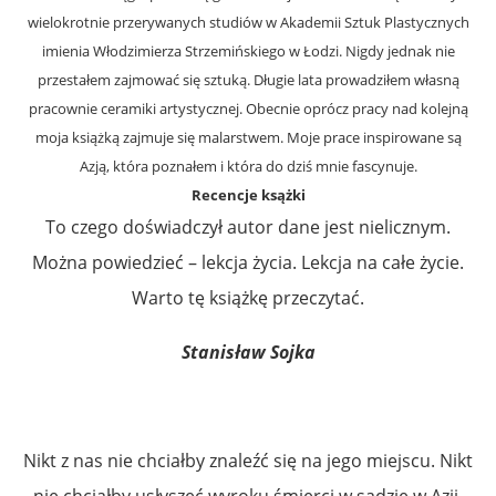
wielokrotnie przerywanych studiów w Akademii Sztuk Plastycznych
imienia Włodzimierza Strzemińskiego w Łodzi. Nigdy jednak nie
przestałem zajmować się sztuką. Długie lata prowadziłem własną
pracownie ceramiki artystycznej. Obecnie oprócz pracy nad kolejną
moja książką zajmuje się malarstwem. Moje prace inspirowane są
Azją, która poznałem i która do dziś mnie fascynuje.
Recencje ksążki
To czego doświadczył autor dane jest nielicznym.
Można powiedzieć – lekcja życia. Lekcja na całe życie.
Warto tę książkę przeczytać.
Stanisław Sojka
Nikt z nas nie chciałby znaleźć się na jego miejscu. Nikt
nie chciałby usłyszeć wyroku śmierci w sądzie w Azji.