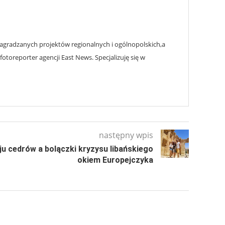
 nagradzanych projektów regionalnych i ogólnopolskich,a
oreporter agencji East News. Specjalizuję się w
następny wpis
u cedrów a bolączki kryzysu libańskiego
okiem Europejczyka