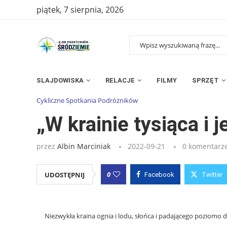
piątek, 7 sierpnia, 2026
SLAJDOWISKA
RELACJE
FILMY
SPRZĘT
Strona główna
»
Wpisy
»
„W krainie tysiąca i jednej tęczy”
Cykliczne Spotkania Podróżników
„W krainie tysiąca i j
przez
Albin Marciniak
2022-09-21
0 komentarz
0
UDOSTĘPNIJ
Facebook
Twitter
Niezwykła kraina ognia i lodu, słońca i padającego poziomo