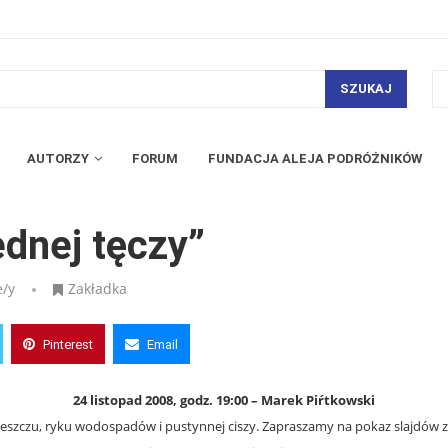
SZUKAJ
AUTORZY
FORUM
FUNDACJA ALEJA PODRÓŻNIKÓW
ednej tęczy”
e/y
Zakładka
Pinterest
Email
24 listopad 2008, godz. 19:00 – Marek Piŕtkowski
 deszczu, ryku wodospadów i pustynnej ciszy. Zapraszamy na pokaz slajdów z