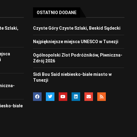
OSTATNIO DODANE
e Szlaki,
Czyste Góry Czyste Szlaki, Beskid Sądecki
Najpiękniejsze miejsca UNESCO w Tunezji
ejsca
Ogólnopolski Zlot Podróżników, Piwniczna-
i
Zdrój 2026
Sidi Bou Said niebiesko-białe miasto w
t
Tunezji
niczna-
biesko-białe