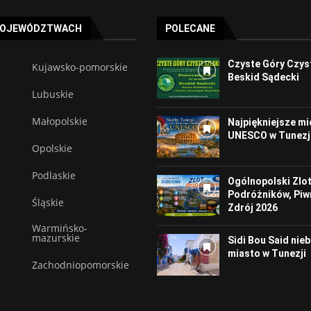
WOJEWÓDZTWACH
POLECANE
Czyste Góry Czyst
Kujawsko-pomorskie
Beskid Sądecki
Lubuskie
Małopolskie
Najpiękniejsze mi
UNESCO w Tunezj
Opolskie
Podlaskie
Ogólnopolski Zlo
Podróżników, Piw
Śląskie
Zdrój 2026
Warmińsko-
mazurskie
Sidi Bou Said nie
miasto w Tunezji
Zachodniopomorskie