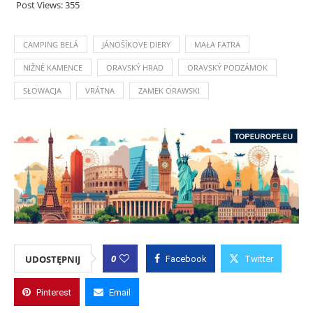
Post Views:
355
CAMPING BELÁ
JÁNOŠÍKOVE DIERY
MAŁA FATRA
NIŽNÉ KAMENCE
ORAVSKÝ HRAD
ORAVSKÝ PODZÁMOK
SŁOWACJA
VRÁTNA
ZAMEK ORAWSKI
0
UDOSTĘPNIJ
Facebook
Twitter
Pinterest
Email