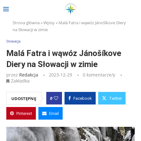
Strona główna
»
Wpisy
»
Malá Fatra i wąwóz Jánošíkove Diery
na Słowacji w zimie
Slowacja
Malá Fatra i wąwóz Jánošíkove
Diery na Słowacji w zimie
przez
Redakcja
2023-12-29
0 komentarze/y
Zakładka
0
UDOSTĘPNIJ
Facebook
Twitter
Pinterest
Email