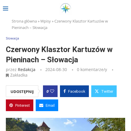
Strona główna
»
Wpisy
»
Czerwony Klasztor Kartuzów w
Pieninach – Słowacja
Slowacja
Czerwony Klasztor Kartuzów w
Pieninach – Słowacja
przez
Redakcja
2024-08-30
0 komentarze/y
Zakładka
0
UDOSTĘPNIJ
Facebook
Twitter
Pinterest
Email