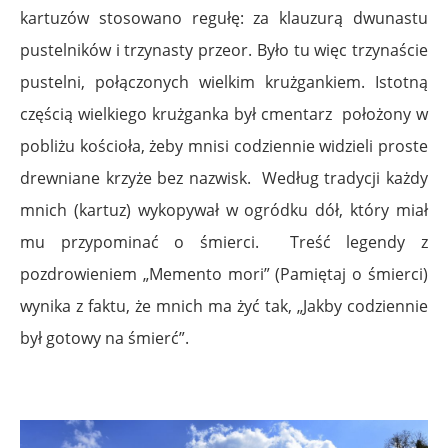
kartuzów stosowano regułę: za klauzurą dwunastu
pustelników i trzynasty przeor. Było tu więc trzynaście
pustelni, połączonych wielkim krużgankiem. Istotną
częścią wielkiego krużganka był cmentarz położony w
pobliżu kościoła, żeby mnisi codziennie widzieli proste
drewniane krzyże bez nazwisk. Według tradycji każdy
mnich (kartuz) wykopywał w ogródku dół, który miał
mu przypominać o śmierci. Treść legendy z
pozdrowieniem „Memento mori” (Pamiętaj o śmierci)
wynika z faktu, że mnich ma żyć tak, „Jakby codziennie
był gotowy na śmierć”.