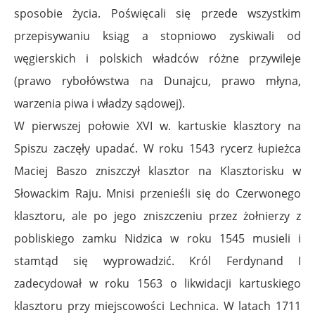
sposobie życia. Poświęcali się przede wszystkim
przepisywaniu ksiąg a stopniowo zyskiwali od
węgierskich i polskich władców różne przywileje
(prawo rybołówstwa na Dunajcu, prawo młyna,
warzenia piwa i władzy sądowej).
W pierwszej połowie XVI w. kartuskie klasztory na
Spiszu zaczęły upadać. W roku 1543 rycerz łupieżca
Maciej Baszo zniszczył klasztor na Klasztorisku w
Słowackim Raju. Mnisi przenieśli się do Czerwonego
klasztoru, ale po jego zniszczeniu przez żołnierzy z
pobliskiego zamku Nidzica w roku 1545 musieli i
stamtąd się wyprowadzić. Król Ferdynand I
zadecydował w roku 1563 o likwidacji kartuskiego
klasztoru przy miejscowości Lechnica.
W latach 1711