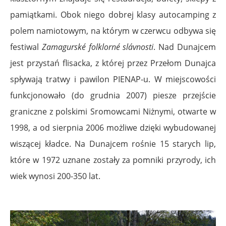
pamiątkami. Obok niego dobrej klasy autocamping z
polem namiotowym, na którym w czerwcu odbywa się
festiwal
Zamagurské folklorné slávnosti
. Nad Dunajcem
jest przystań flisacka, z której przez Przełom Dunajca
spływają tratwy i pawilon PIENAP-u. W miejscowości
funkcjonowało (do grudnia 2007) piesze przejście
graniczne z polskimi Sromowcami Niżnymi, otwarte w
1998, a od sierpnia 2006 możliwe dzięki wybudowanej
wiszącej kładce. Na Dunajcem rośnie 15 starych lip,
które w 1972 uznane zostały za pomniki przyrody, ich
wiek wynosi 200-350 lat.