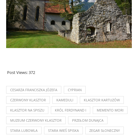
Post Views:
372
CESARZA FRANCISZKA JÓZEFA
CYPRIAN
CZERWONY KLASZTOR
KAMEDULI
KLASZTOR KARTUZÓW
KLASZTOR NA SPISZU
KRÓL FERDYNAND I
MEMENTO MORI
MUZEUM CZERWONY KLASZTOR
PRZEŁOM DUNAJCA
STARA LUBOWLA
STARA WIEŚ SPISKA
ZEGAR SŁONECZNY