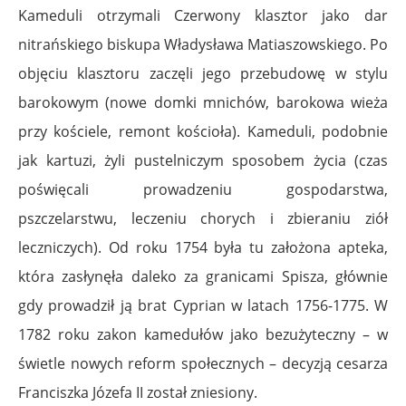
Kameduli otrzymali Czerwony klasztor jako dar
nitrańskiego biskupa Władysława Matiaszowskiego. Po
objęciu klasztoru zaczęli jego przebudowę w stylu
barokowym (nowe domki mnichów, barokowa wieża
przy kościele, remont kościoła). Kameduli, podobnie
jak kartuzi, żyli pustelniczym sposobem życia (czas
poświęcali prowadzeniu gospodarstwa,
pszczelarstwu, leczeniu chorych i zbieraniu ziół
leczniczych). Od roku 1754 była tu założona apteka,
która zasłynęła daleko za granicami Spisza, głównie
gdy prowadził ją brat Cyprian w latach 1756-1775.
W
1782 roku zakon kamedułów jako bezużyteczny – w
świetle nowych reform społecznych – decyzją cesarza
Franciszka Józefa II został zniesiony.