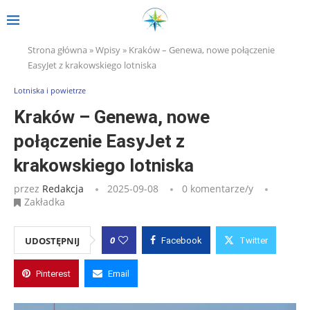
Strona główna
»
Wpisy
»
Kraków – Genewa, nowe połączenie
EasyJet z krakowskiego lotniska
Lotniska i powietrze
Kraków – Genewa, nowe
połączenie EasyJet z
krakowskiego lotniska
przez
Redakcja
2025-09-08
0 komentarze/y
Zakładka
0
UDOSTĘPNIJ
Facebook
Twitter
Pinterest
Email