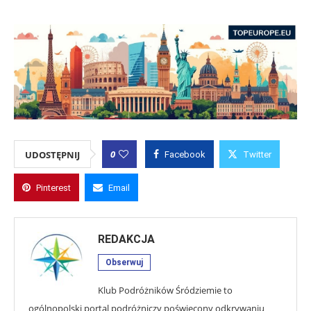
0
UDOSTĘPNIJ
Facebook
Twitter
Pinterest
Email
REDAKCJA
Obserwuj
Klub Podróżników Śródziemie to
ogólnopolski portal podróżniczy poświęcony odkrywaniu