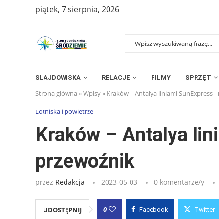
piątek, 7 sierpnia, 2026
SLAJDOWISKA
RELACJE
FILMY
SPRZĘT
Strona główna
»
Wpisy
»
Kraków – Antalya liniami SunExpress–
Lotniska i powietrze
Kraków – Antalya li
przewoźnik
przez
Redakcja
2023-05-03
0 komentarze/y
0
UDOSTĘPNIJ
Facebook
Twitter