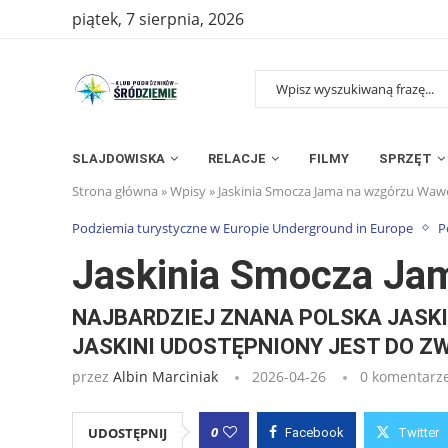
piątek, 7 sierpnia, 2026
SLAJDOWISKA
RELACJE
FILMY
SPRZĘT
Strona główna
»
Wpisy
»
Jaskinia Smocza Jama na wzgórzu Waw
Podziemia turystyczne w Europie Underground in Europe
P
Jaskinia Smocza Ja
NAJBARDZIEJ ZNANA POLSKA JASKIN
JASKINI UDOSTĘPNIONY JEST DO ZW
przez
Albin Marciniak
2026-04-26
0 komentarz
0
UDOSTĘPNIJ
Facebook
Twitter