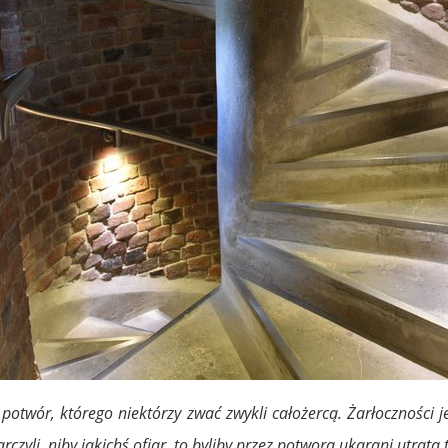
otwór, którego niektórzy zwać zwykli całożercą. Żarłoczności j
rczyli, niby jakichś ofiar, to byliby przez potwora ukarani utratą