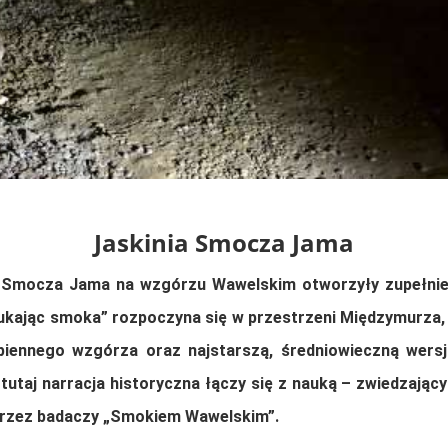
Jaskinia Smocza Jama
i
Smocza Jama
na wzgórzu
Wawelskim
otworzyły zupełnie
ukając smoka” rozpoczyna się w przestrzeni Międzymurza, 
piennego wzgórza oraz najstarszą, średniowieczną wers
ie tutaj narracja historyczna łączy się z nauką – zwiedza
 przez badaczy „Smokiem Wawelskim”.