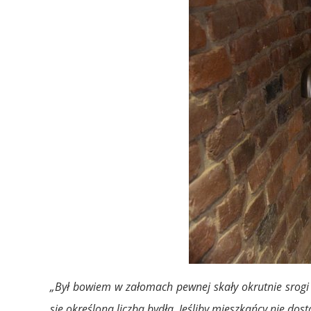
„Był bowiem w załomach pewnej skały okrutnie srogi p
się określona liczba bydła. Jeśliby mieszkańcy nie dosta