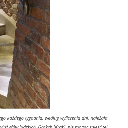
ego każdego tygodnia, według wyliczenia dni, należała
 tyluż głów ludzkich. Grakch [Krak], nie mogąc znieść tej