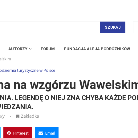
SZUKAJ
AUTORZY
FORUM
FUNDACJA ALEJA PODRÓŻNIKÓW
elskim
odziemia turystyczne w Polsce
ma na wzgórzu Wawelski
IA. LEGENDĘ O NIEJ ZNA CHYBA KAŻDE PO
IEDZANIA.
e/y
Zakładka
Pinterest
Email