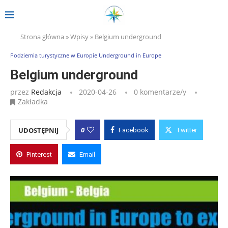
Strona główna
»
Wpisy
»
Belgium underground
Podziemia turystyczne w Europie Underground in Europe
Belgium underground
przez
Redakcja
2020-04-26
0 komentarze/y
Zakładka
0
UDOSTĘPNIJ
Facebook
Twitter
Pinterest
Email