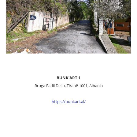
.
BUNK’ART 1
Rruga Fadil Deliu, Tiranë 1001, Albania
.
https://bunkart.al/
.
.