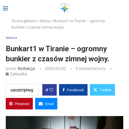
Strona główna
»
Wpisy
»
Bunkart1 w Tiranie – ogromny
bunkier z czasów zimnej wojny.
Albania
Bunkart1 w Tiranie – ogromny
bunkier z czasów zimnej wojny.
przez
Redakcja
2025-03-02
0 komentarze/y
Zakładka
0
UDOSTĘPNIJ
Facebook
Twitter
Pinterest
Email