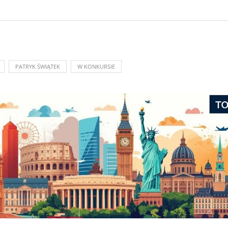
PATRYK ŚWIĄTEK
W KONKURSIE