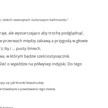
ch, dzikich zwierzętach i kolorowym Kathmandu.”
kraje, ale wystarczająco aby trochę podglądnąć.
to w przerwach między zabawą a przygodą w głowie
, łzy i … pusty śmiech.
a, w którym będzie sześciostysięcznik.
leć o wyjeździe na półwysep indyjski. Do tego
cy się cykl Kroniki Nowohuckiej.
 archiwalnymi o powstawaniu tego miasta.
i bieżące.