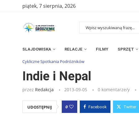
piątek, 7 sierpnia, 2026
SLAJDOWISKA
RELACJE
FILMY
SPRZĘT
Strona główna
»
Wpisy
»
Indie i Nepal
Cykliczne Spotkania Podróżników
Indie i Nepal
przez
Redakcja
2013-09-05
0 komentarze/y
0
UDOSTĘPNIJ
Facebook
Twitter