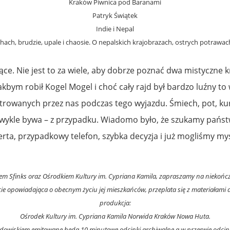
Kraków Piwnica pod Baranami
Patryk Świątek
Indie i Nepal
hach, brudzie, upale i chaosie. O nepalskich krajobrazach, ostrych potrawa
ące. Nie jest to za wiele, aby dobrze poznać dwa mistyczne 
akbym robił Kogel Mogel i choć cały rajd był bardzo luźny 
rowanych przez nas podczas tego wyjazdu. Śmiech, pot, kurz
zwykle bywa – z przypadku. Wiadomo było, że szukamy państw
rta, przypadkowy telefon, szybka decyzja i już mogliśmy myś
m Sfinks oraz Ośrodkiem Kultury im. Cypriana Kamila, zapraszamy na niekończą
e opowiadająca o obecnym życiu jej mieszkańców, przeplata się z materiałami
produkcja:
Ośrodek Kultury im. Cypriana Kamila Norwida Kraków Nowa Huta.
jdowiskiem emitowane będą 10 minutowe odcinki archiwalne a w przerwie odcink