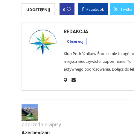
0
UDOSTĘPNIJ
Facebook
Twitter
REDAKCJA
Obserwuj
Klub Podróżników Śródziemie to ogólnop
miejsca nieoczywiste i zapomniane. To r
aktywnego podróżowania. Dołącz do lekt
poprzednie wpisy
Azerbejdżan