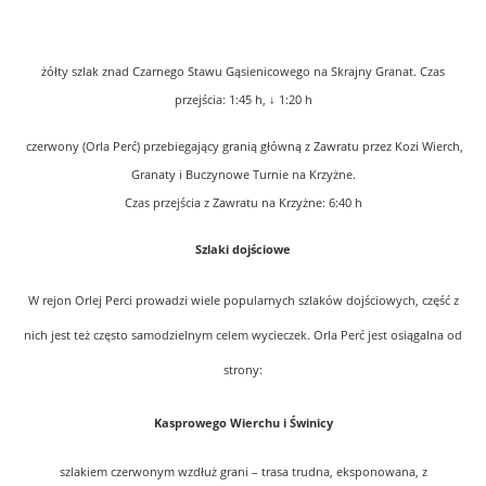
żółty szlak znad Czarnego Stawu Gąsienicowego na Skrajny Granat. Czas
przejścia: 1:45 h, ↓ 1:20 h
czerwony (Orla Perć) przebiegający granią główną z Zawratu przez Kozi Wierch,
Granaty i Buczynowe Turnie na Krzyżne.
Czas przejścia z Zawratu na Krzyżne: 6:40 h
Szlaki dojściowe
W rejon Orlej Perci prowadzi wiele popularnych szlaków dojściowych, część z
nich jest też często samodzielnym celem wycieczek. Orla Perć jest osiągalna od
strony:
Kasprowego Wierchu i Świnicy
szlakiem czerwonym wzdłuż grani – trasa trudna, eksponowana, z