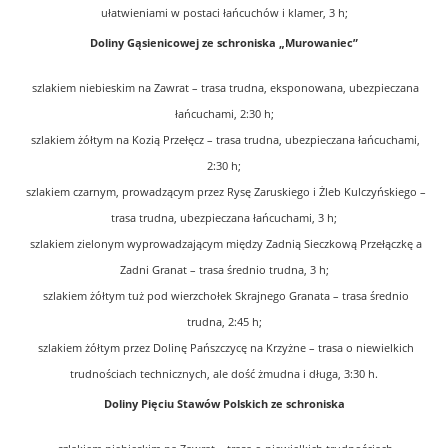
ułatwieniami w postaci łańcuchów i klamer, 3 h;
Doliny Gąsienicowej ze schroniska „Murowaniec”
szlakiem niebieskim na Zawrat – trasa trudna, eksponowana, ubezpieczana
łańcuchami, 2:30 h;
szlakiem żółtym na Kozią Przełęcz – trasa trudna, ubezpieczana łańcuchami,
2:30 h;
szlakiem czarnym, prowadzącym przez Rysę Zaruskiego i Żleb Kulczyńskiego –
trasa trudna, ubezpieczana łańcuchami, 3 h;
szlakiem zielonym wyprowadzającym między Zadnią Sieczkową Przełączkę a
Zadni Granat – trasa średnio trudna, 3 h;
szlakiem żółtym tuż pod wierzchołek Skrajnego Granata – trasa średnio
trudna, 2:45 h;
szlakiem żółtym przez Dolinę Pańszczycę na Krzyżne – trasa o niewielkich
trudnościach technicznych, ale dość żmudna i długa, 3:30 h.
Doliny Pięciu Stawów Polskich ze schroniska