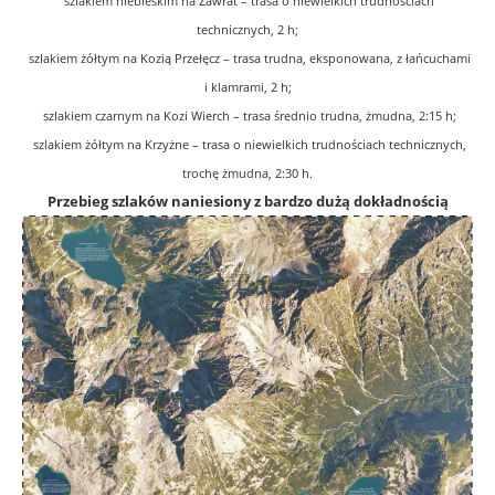
szlakiem niebieskim na Zawrat – trasa o niewielkich trudnościach
technicznych, 2 h;
szlakiem żółtym na Kozią Przełęcz – trasa trudna, eksponowana, z łańcuchami
i klamrami, 2 h;
szlakiem czarnym na Kozi Wierch – trasa średnio trudna, żmudna, 2:15 h;
szlakiem żółtym na Krzyżne – trasa o niewielkich trudnościach technicznych,
trochę żmudna, 2:30 h.
Przebieg szlaków naniesiony z bardzo dużą dokładnością