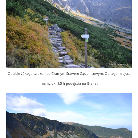
Odbicie żółtego szlaku nad Czarnym Stawem Gąsienicowym. Od tego miejsca
mamy ok. 1,5 h podejścia na Granat