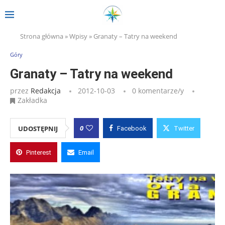
Strona główna
»
Wpisy
»
Granaty – Tatry na weekend
Góry
Granaty – Tatry na weekend
przez
Redakcja
2012-10-03
0 komentarze/y
Zakładka
0
UDOSTĘPNIJ
Facebook
Twitter
Pinterest
Email