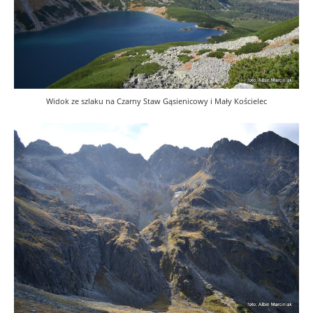
Widok ze szlaku na Czarny Staw Gąsienicowy i Mały Kościelec