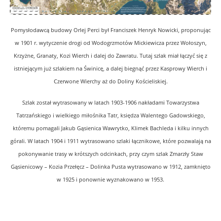
Pomysłodawcą budowy Orlej Perci był Franciszek Henryk Nowicki, proponując
w 1901 r. wytyczenie drogi od Wodogrzmotów Mickiewicza przez Wołoszyn,
Krzyżne, Granaty, Kozi Wierch i dalej do Zawratu. Tutaj szlak miał łączyć się z
istniejącym już szlakiem na Świnicę, a dalej biegnąć przez Kasprowy Wierch i
Czerwone Wierchy aż do Doliny Kościeliskiej.
Szlak został wytrasowany w latach 1903-1906 nakładami Towarzystwa
Tatrzańskiego i wielkiego miłośnika Tatr, księdza Walentego Gadowskiego,
któremu pomagali Jakub Gąsienica Wawrytko, Klimek Bachleda i kilku innych
górali. W latach 1904 i 1911 wytrasowano szlaki łącznikowe, które pozwalają na
pokonywanie trasy w krótszych odcinkach, przy czym szlak Zmarzły Staw
Gąsienicowy – Kozia Przełęcz – Dolinka Pusta wytrasowano w 1912, zamknięto
w 1925 i ponownie wyznakowano w 1953.