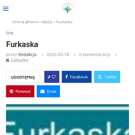
Strona główna
»
Wpisy
»
Furkaska
Góry
Furkaska
przez
Redakcja
2020-03-18
0 komentarze/y
Zakładka
0
UDOSTĘPNIJ
Facebook
Twitter
Pinterest
Email