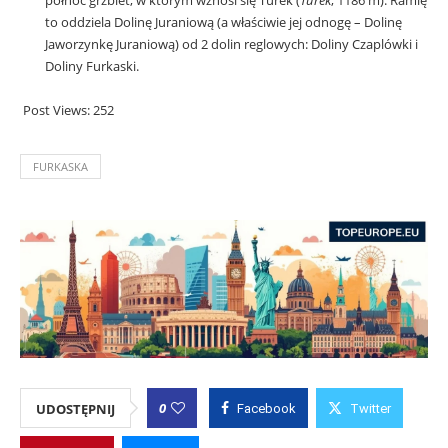
północ grzbiet, w którym wznosi się Turek (
Turek
, 1186 m). Ramię
to oddziela Dolinę Juraniową (a właściwie jej odnogę – Dolinę
Jaworzynkę Juraniową) od 2 dolin reglowych:
Doliny Czaplówki
i
Doliny Furkaski.
Post Views:
252
FURKASKA
0
UDOSTĘPNIJ
Facebook
Twitter