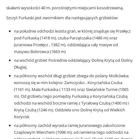
skałami wysokości 40 m, porośniętymi miejscami kosodrzewiną.
Szczyt Furkaski jest zwornikiem dla następujących grzbietów:
na południe odchodzi lesista grań, w której znajduje się Przełęcz
pod Furkaską (1418 m), czuba Parzątczaka (1486 m) oraz
Juraniowa Przełęcz , 1382 m), oddzielająca cały masyw od
masywu Bobrowca (1663 m)
na wschód grzbiet Pośrednie oddzielający Dolinę Krytą od Doliny
Długiej.
na północny wschód długi grzbiet zbiega do polany Molkówka;
wznoszą się w nim kolejno:
Zamczysko
, Koryciańska Czuba
(1161 m), Mała Furkaska ( 1133 m) oraz Siwiańskie Turnie (1065
m). Od grzbietu tego pomiędzy Furkaską a Koryciańską Czubą
odchodzi na wschód boczne ramię z Tyrałową Czubą (1400 m) i
Krytą Czubą (1246 m). Oddziela ono Dolinę Krytą od Wielkich
Korycisk
na północny zachód wyrasta ramię Juraniowego zakończone
Czaplowym Wierchem (1096 m); od ramienia tego odchodzi na