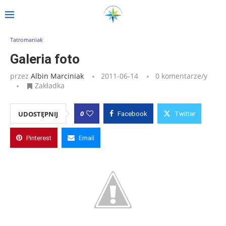
Strona główna
»
Wpisy
»
Galeria foto
Tatromaniak
Galeria foto
przez
Albin Marciniak
2011-06-14
0 komentarze/y
Zakładka
0
UDOSTĘPNIJ
Facebook
Twitter
Pinterest
Email