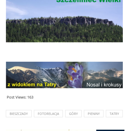
Post Views:
163
BIESZCZADY
FOTORELACJA
GÓRY
PIENINY
TATRY