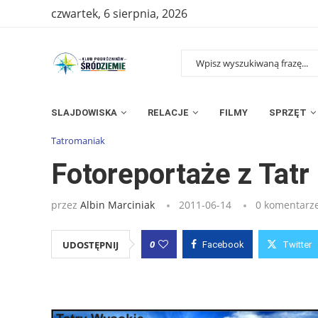
czwartek, 6 sierpnia, 2026
SLAJDOWISKA
RELACJE
FILMY
SPRZĘT
Strona główna
»
Wpisy
»
Fotoreportaże z Tatr
Tatromaniak
Fotoreportaże z Tatr
przez
Albin Marciniak
2011-06-14
0 komentarz
0
UDOSTĘPNIJ
Facebook
Twitter