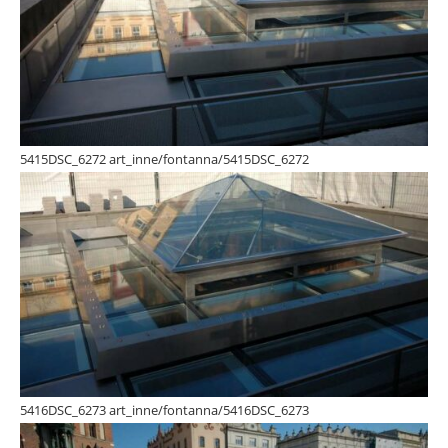
5415DSC_6272 art_inne/fontanna/5415DSC_6272
5416DSC_6273 art_inne/fontanna/5416DSC_6273