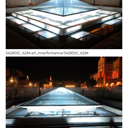
5428DSC_6294 art_inne/fontanna/5428DSC_6294