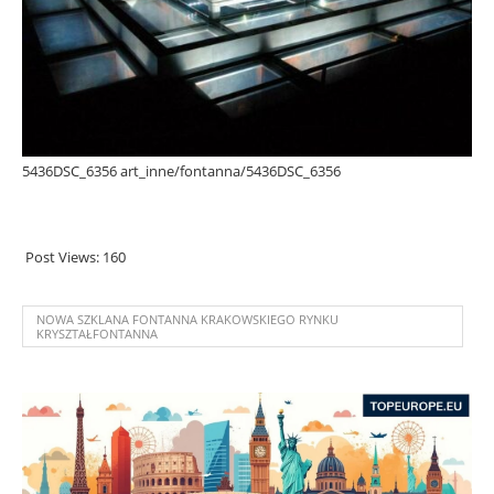
5436DSC_6356 art_inne/fontanna/5436DSC_6356
Post Views:
160
NOWA SZKLANA FONTANNA KRAKOWSKIEGO RYNKU
KRYSZTAŁFONTANNA