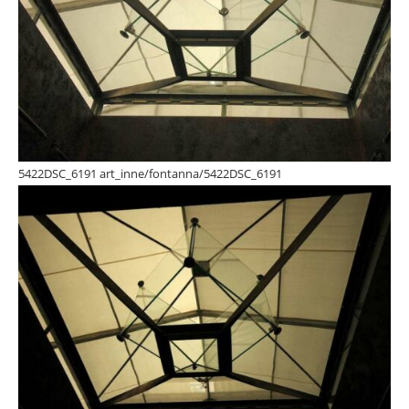
5422DSC_6191 art_inne/fontanna/5422DSC_6191