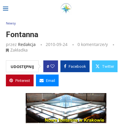
Strona główna
»
Wpisy
»
Fontanna
Newsy
Fontanna
przez
Redakcja
2010-09-24
0 komentarze/y
Zakładka
0
UDOSTĘPNIJ
Facebook
Twitter
Pinterest
Email