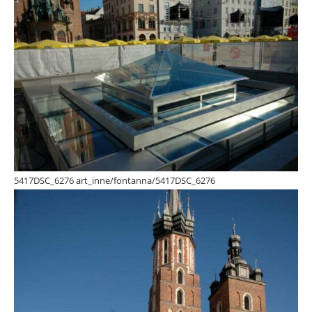
5417DSC_6276 art_inne/fontanna/5417DSC_6276