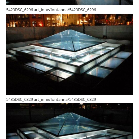
5429DSC_6296 art_inne/fontanna/5429DSC_6296
5435DSC_6329 art_inne/fontanna/5435DSC_6329