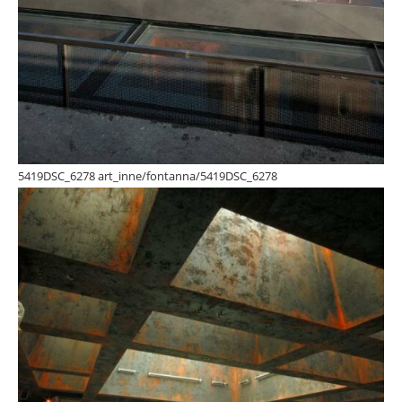
5419DSC_6278 art_inne/fontanna/5419DSC_6278