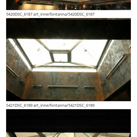
5420DSC_6187 art_inne/fontanna/5420DSC_6187
5421DSC_6189 art_inne/fontanna/5421DSC_6189