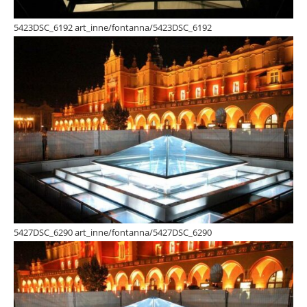
5423DSC_6192 art_inne/fontanna/5423DSC_6192
5427DSC_6290 art_inne/fontanna/5427DSC_6290