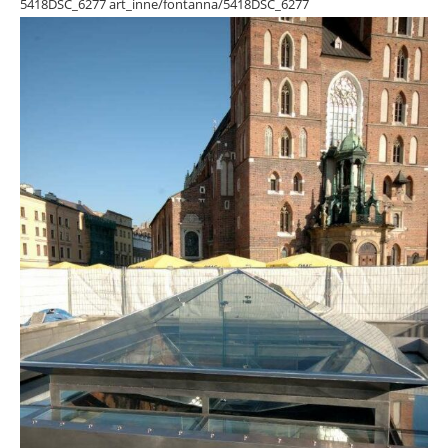
5418DSC_6277 art_inne/fontanna/5418DSC_6277