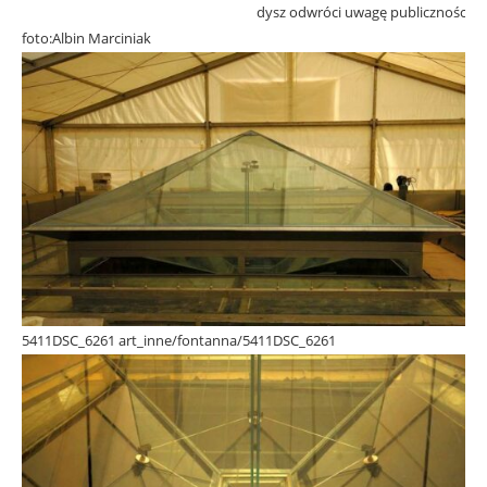
dysz odwróci uwagę publiczności …
foto:Albin Marciniak
5411DSC_6261 art_inne/fontanna/5411DSC_6261