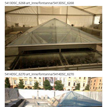
5413DSC_6268 art_inne/fontanna/5413DSC_6268
5414DSC_6270 art_inne/fontanna/5414DSC_6270