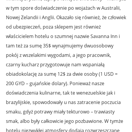
w tym spore doświadczenie po wojażach w Australii,
Nowej Zelandii i Anglii. Okazało się również, że człowiek
od ubezpieczeń, poza sklepem jest również
właścicielem hotelu o szumnej nazwie Savanna Inn i
tam też za sumę 35$ wynajmujemy dwuosobowy
pokój z wszelakimi wygodami, a jego pracownik,
czarny kucharz przygotowuje nam wspaniałą
obiadokolację za sumę 12$ za dwie osoby (1 USD =
200 GYD – gujańskie dolary). Ponieważ nasze
doświadczenia kulinarne, tak te wenezuelskie jak i
brazylijskie, spowodowały u nas zatracenie poczucia
smaku, gdyż potrawy miały tekturowo – trawiasty
smak, albo były całkowicie jego pozbawione. W tymże
hotelu niezwykłej atmosfery dodają rozwrzeszczane