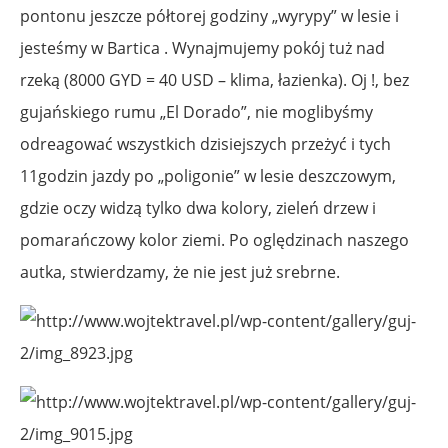
pontonu jeszcze półtorej godziny „wyrypy” w lesie i
jesteśmy w Bartica . Wynajmujemy pokój tuż nad
rzeką (8000 GYD = 40 USD – klima, łazienka). Oj !, bez
gujańskiego rumu „El Dorado”, nie moglibyśmy
odreagować wszystkich dzisiejszych przeżyć i tych
11godzin jazdy po „poligonie” w lesie deszczowym,
gdzie oczy widzą tylko dwa kolory, zieleń drzew i
pomarańczowy kolor ziemi. Po oględzinach naszego
autka, stwierdzamy, że nie jest już srebrne.