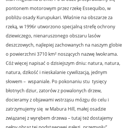
pontonem motorowym przez rzekę Essequibo, w
pobliżu osady Kurupukari. Właśnie na obszarze za
rzeką, w 1996r utworzono specjalną strefę ochrony
dziewiczego, nienaruszonego obszaru lasów
deszczowych, najlepiej zachowanych na naszym globie
o powierzchni 3710 km² noszących nazwę Iwokrama.
Cóż więcej napisać o dzisiejszym dniu: natura, natura,
natura, dzikość i nieskalanie cywilizacją, jednym
słowem – wspaniale. Po pokonaniu stu tysięcy
błotnych dziur, zatorów z powalonych drzew,
docieramy z objawami wstrząsu mózgu do celu i
zatrzymujemy się w Mabura Hill, małej osadzie
związanej z wyrębem drzewa – tutaj też dostajemy
pełny obraz tej podstawowej gałęzi „przemysłu”