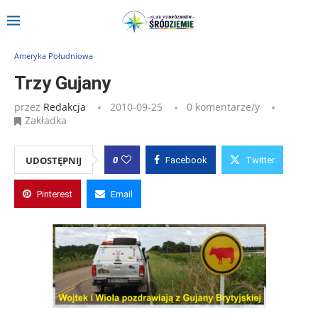
Strona główna
»
Wpisy
»
Trzy Gujany
Ameryka Południowa
Trzy Gujany
przez
Redakcja
2010-09-25
0 komentarze/y
Zakładka
0
UDOSTĘPNIJ
Facebook
Twitter
Pinterest
Email