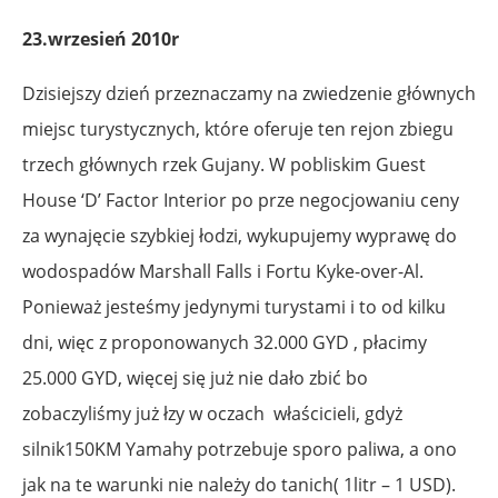
23.wrzesień 2010r
Dzisiejszy dzień przeznaczamy na zwiedzenie głównych
miejsc turystycznych, które oferuje ten rejon zbiegu
trzech głównych rzek Gujany. W pobliskim Guest
House ‘D’ Factor Interior po prze negocjowaniu ceny
za wynajęcie szybkiej łodzi, wykupujemy wyprawę do
wodospadów Marshall Falls i Fortu Kyke-over-Al.
Ponieważ jesteśmy jedynymi turystami i to od kilku
dni, więc z proponowanych 32.000 GYD , płacimy
25.000 GYD, więcej się już nie dało zbić bo
zobaczyliśmy już łzy w oczach właścicieli, gdyż
silnik150KM Yamahy potrzebuje sporo paliwa, a ono
jak na te warunki nie należy do tanich( 1litr – 1 USD).