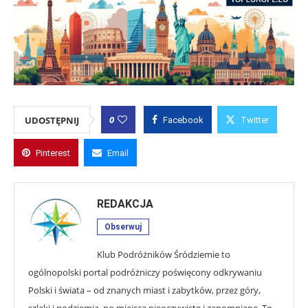
0
UDOSTĘPNIJ
Facebook
Twitter
Pinterest
Email
REDAKCJA
Obserwuj
Klub Podróżników Śródziemie to
ogólnopolski portal podróżniczy poświęcony odkrywaniu
Polski i świata – od znanych miast i zabytków, przez góry,
szlaki i podziemia, po miejsca nieoczywiste i zapomniane. To