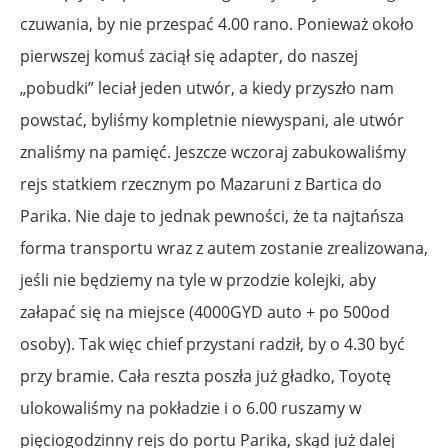
czuwania, by nie przespać 4.00 rano. Ponieważ około
pierwszej komuś zaciął się adapter, do naszej
„pobudki” leciał jeden utwór, a kiedy przyszło nam
powstać, byliśmy kompletnie niewyspani, ale utwór
znaliśmy na pamięć. Jeszcze wczoraj zabukowaliśmy
rejs statkiem rzecznym po Mazaruni z Bartica do
Parika. Nie daje to jednak pewności, że ta najtańsza
forma transportu wraz z autem zostanie zrealizowana,
jeśli nie będziemy na tyle w przodzie kolejki, aby
załapać się na miejsce (4000GYD auto + po 500od
osoby). Tak więc chief przystani radził, by o 4.30 być
przy bramie. Cała reszta poszła już gładko, Toyotę
ulokowaliśmy na pokładzie i o 6.00 ruszamy w
pięciogodzinny rejs do portu Parika, skąd już dalej