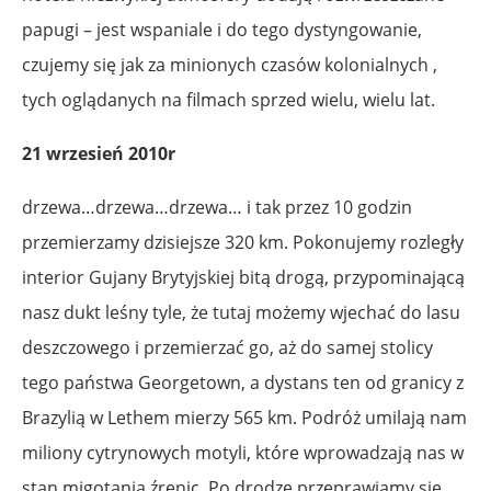
papugi – jest wspaniale i do tego dystyngowanie,
czujemy się jak za minionych czasów kolonialnych ,
tych oglądanych na filmach sprzed wielu, wielu lat.
21 wrzesień 2010r
drzewa…drzewa…drzewa… i tak przez 10 godzin
przemierzamy dzisiejsze 320 km. Pokonujemy rozległy
interior Gujany Brytyjskiej bitą drogą, przypominającą
nasz dukt leśny tyle, że tutaj możemy wjechać do lasu
deszczowego i przemierzać go, aż do samej stolicy
tego państwa Georgetown, a dystans ten od granicy z
Brazylią w Lethem mierzy 565 km. Podróż umilają nam
miliony cytrynowych motyli, które wprowadzają nas w
stan migotania źrenic. Po drodze przeprawiamy się