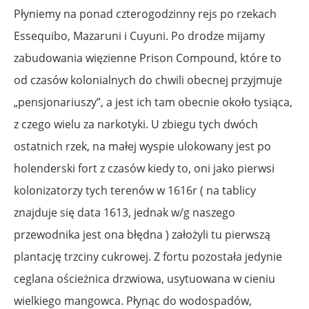
Płyniemy na ponad czterogodzinny rejs po rzekach
Essequibo, Mazaruni i Cuyuni. Po drodze mijamy
zabudowania więzienne Prison Compound, które to
od czasów kolonialnych do chwili obecnej przyjmuje
„pensjonariuszy”, a jest ich tam obecnie około tysiąca,
z czego wielu za narkotyki. U zbiegu tych dwóch
ostatnich rzek, na małej wyspie ulokowany jest po
holenderski fort z czasów kiedy to, oni jako pierwsi
kolonizatorzy tych terenów w 1616r ( na tablicy
znajduje się data 1613, jednak w/g naszego
przewodnika jest ona błędna ) założyli tu pierwszą
plantację trzciny cukrowej. Z fortu pozostała jedynie
ceglana ościeżnica drzwiowa, usytuowana w cieniu
wielkiego mangowca. Płynąc do wodospadów,