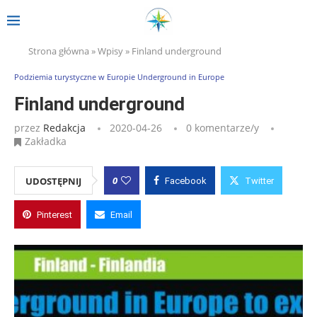
Strona główna
»
Wpisy
»
Finland underground
Podziemia turystyczne w Europie Underground in Europe
Finland underground
przez
Redakcja
2020-04-26
0 komentarze/y
Zakładka
0
UDOSTĘPNIJ
Facebook
Twitter
Pinterest
Email