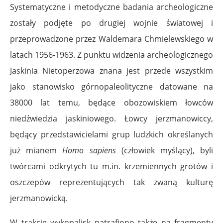
Systematyczne i metodyczne badania archeologiczne
zostały podjęte po drugiej wojnie światowej i
przeprowadzone przez Waldemara Chmielewskiego w
latach 1956-1963. Z punktu widzenia archeologicznego
Jaskinia Nietoperzowa znana jest przede wszystkim
jako stanowisko górnopaleolityczne datowane na
38000 lat temu, będące obozowiskiem łowców
niedźwiedzia jaskiniowego. Łowcy jerzmanowiccy,
będący przedstawicielami grup ludzkich określanych
już mianem
Homo sapiens
(człowiek myślący), byli
twórcami odkrytych tu m.in.
krzemiennych
grotów i
oszczepów reprezentujących tak zwaną kulturę
jerzmanowicką.
W trakcie wykopalisk natrafiono także na fragmenty