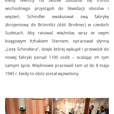
Kiedy Niemcy na skutek zbliżania się frontu
wschodniego przystąpili do likwidacji obozów i
więzień, Schindler ewakuował swą fabrykę
zbrojeniową do Brünnlitz (dziś
Brněnec
) w czeskich
Sudetach. Aby ratować więźniów, wraz ze swym
księgowym
Itzhakiem Sternem
, opracował słynną
„Listę Schindlera”, dzięki której wykupił i przewiózł do
nowej fabryki ponad 1100 osób – ocalając im tym
samym życie. Więźniowie pracowali tam aż do 8 maja
1945 r. kiedy to obóz został wyzwolony.