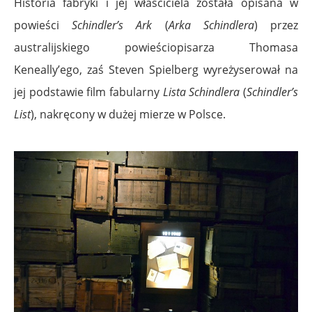
Historia fabryki i jej właściciela została opisana w
powieści
Schindler’s Ark
(
Arka Schindlera
) przez
australijskiego powieściopisarza Thomasa
Keneally’ego, zaś Steven Spielberg wyreżyserował na
jej podstawie film fabularny
Lista Schindlera
(
Schindler’s
List
), nakręcony w dużej mierze w Polsce.