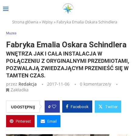
Strona główna
»
Wpisy
»
Fabryka Emalia Oskara Schindlera
Muzea
Fabryka Emalia Oskara Schindlera
WNĘTRZA JAK I CAŁA INSTALACJA W
POŁĄCZENIU Z ORYGINALNYMI PRZEDMIOTAMI,
POZWALAJĄ ZWIEDZAJĄCYM PRZENIEŚĆ SIĘ W
TAMTEN CZAS.
przez
Redakcja
2017-11-06
0 komentarze/y
Zakładka
0
UDOSTĘPNIJ
Facebook
Twitter
Pinterest
Email