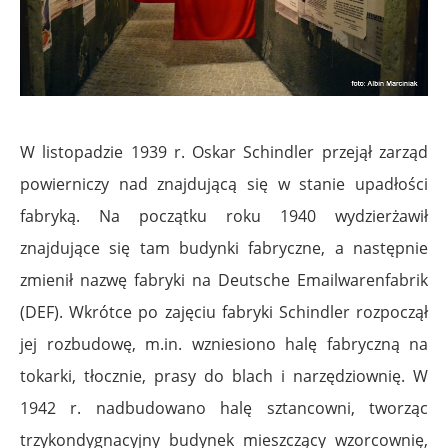
W listopadzie 1939 r. Oskar Schindler przejął zarząd
powierniczy nad znajdującą się w stanie upadłości
fabryką. Na początku roku 1940 wydzierżawił
znajdujące się tam budynki fabryczne, a następnie
zmienił nazwę fabryki na Deutsche Emailwarenfabrik
(DEF). Wkrótce po zajęciu fabryki Schindler rozpoczął
jej rozbudowę, m.in. wzniesiono halę fabryczną na
tokarki, tłocznie, prasy do blach i narzędziownię. W
1942 r. nadbudowano halę sztancowni, tworząc
trzykondygnacyjny budynek mieszczący wzorcownię,