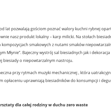
re od lat pozwalają gościom poznać walory kuchni rybnej opa
wnie nasz produkt lokalny – karp milicki. Na stołach biesiad
 kompozycjach smakowych z nutami smaków niepowtarzalnyc
m Młynie”. Bajeczny wystrój sal biesiadnych jak i dekoracja
ej biesiady o niepowtarzalnym nastroju.
taneczna przy rytmach muzyki mechanicznej , która uatrakcyj
ym opłaceniu uprawniają biesiadników do konsumpcji i degust
rsztaty dla całej rodziny w duchu zero waste