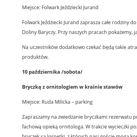
Miejsce: Folwark Jeździecki Jurand
Folwark Jeździecki Jurand zaprasza całe rodziny 
Doliny Baryczy. Przy naszych pracach pokażemy, j
Na uczestników dodatkowo czekać będą takie atrak
produktów.
10 października /sobota/
Bryczką z ornitologiem w krainie stawów
Miejsce: Ruda Milicka – parking
Zapraszamy na zwiedzanie bryczkami rezerwatu prz
fachową opieką ornitologa. W trakcie wycieczki po
bryczek są lornetki, z których nasi goście mogą k