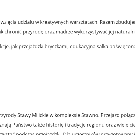
do wzięcia udziału w kreatywnych warsztatach. Razem zbudu
ak chronić przyrodę oraz mądrze wykorzystywać jej naturaln
cje, jak przejażdżki bryczkami, edukacyjna salka poświęcona
yrody Stawy Milickie w kompleksie Stawno. Przejazd połącz
znają Państwo także historię i tradycje regionu oraz wiele 
orzystać podczas przejażdżki. Dla uczestników przygotowany 