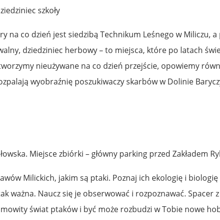
ziedziniec szkoły
óry na co dzień jest siedzibą Technikum Leśnego w Miliczu, a
alny, dziedziniec herbowy – to miejsca, które po latach świ
otworzymy nieużywane na co dzień przejście, opowiemy równ
rozpalają wyobraźnię poszukiwaczy skarbów w Dolinie Barycz
łowska. Miejsce zbiórki – główny parking przed Zakładem R
wów Milickich, jakim są ptaki. Poznaj ich ekologię i biologię 
ak ważna. Naucz się je obserwować i rozpoznawać. Spacer z
amowity świat ptaków i być może rozbudzi w Tobie nowe ho