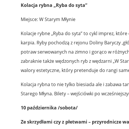
Kolacja rybna „Ryba do syta”
Miejsce: W Starym Młynie
Kolacje rybne „Ryba do syta” to cykl imprez, któ
karpia. Ryby pochodzą z rejonu Doliny Baryczy ,głó
potraw serwowanych na zimno i gorąco w różnych
zabraknie także wędzonych ryb z wędzarni „W Stary
walory estetyczne, który pretenduje do rangi sam
Kolacja rybna to nie tylko biesiada ale i zabawa 
Starego Młyna. Bilety – wejściówki po wcześniejsz
10 października /sobota/
Ze skrzydłami czy z płetwami – przyrodnicze wa