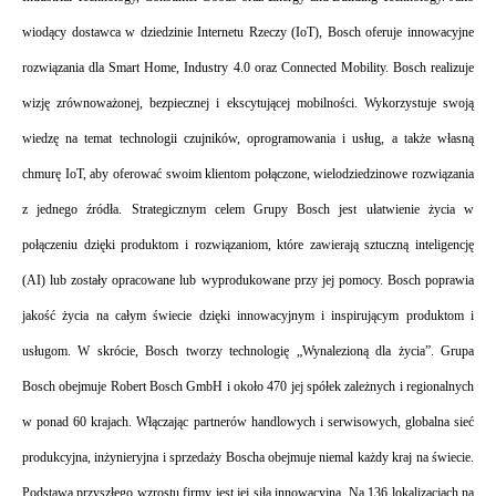
wiodący dostawca w dziedzinie Internetu Rzeczy (IoT), Bosch oferuje innowacyjne 
rozwiązania dla Smart Home, Industry 4.0 oraz Connected Mobility. Bosch realizuje 
wizję zrównoważonej, bezpiecznej i ekscytującej mobilności. Wykorzystuje swoją 
wiedzę na temat technologii czujników, oprogramowania i usług, a także własną 
chmurę IoT, aby oferować swoim klientom połączone, wielodziedzinowe rozwiązania 
z jednego źródła. Strategicznym celem Grupy Bosch jest ułatwienie życia w 
połączeniu dzięki produktom i rozwiązaniom, które zawierają sztuczną inteligencję 
(AI) lub zostały opracowane lub wyprodukowane przy jej pomocy. Bosch poprawia 
jakość życia na całym świecie dzięki innowacyjnym i inspirującym produktom i 
usługom. W skrócie, Bosch tworzy technologię „Wynalezioną dla życia”. Grupa 
Bosch obejmuje Robert Bosch GmbH i około 470 jej spółek zależnych i regionalnych 
w ponad 60 krajach. Włączając partnerów handlowych i serwisowych, globalna sieć 
produkcyjna, inżynieryjna i sprzedaży Boscha obejmuje niemal każdy kraj na świecie. 
Podstawą przyszłego wzrostu firmy jest jej siła innowacyjna. Na 136 lokalizacjach na 