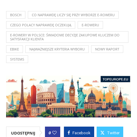
BOSCH
CO NAPRAWDĘ LICZY SIĘ PRZY WYBORZE E-ROWERU
CZEGO POLACY NAPRAWDĘ OCZEKUJĄ
E-ROWERU
E-ROWERY W POLSCE: ŚWIADOME DECYZJE ZAKUPOWE KLUCZEM DO
SATYSFAKCJI KLIENTA
EBIKE
NAJWAŻNIEJSZE KRYTERIA WYBORU
NOWY RAPORT
SYSTEMS
0
UDOSTĘPNIJ
Facebook
Twitter