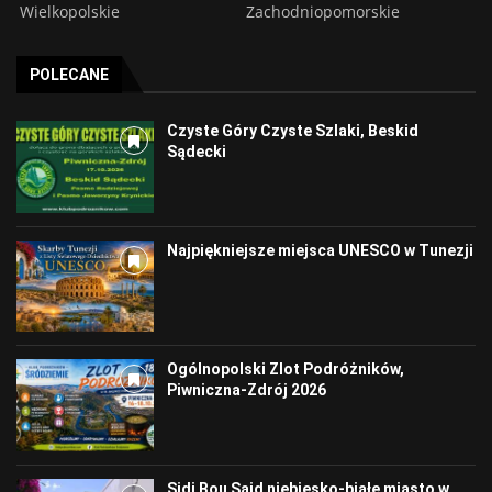
Wielkopolskie
Zachodniopomorskie
POLECANE
Czyste Góry Czyste Szlaki, Beskid
Sądecki
Najpiękniejsze miejsca UNESCO w Tunezji
Ogólnopolski Zlot Podróżników,
Piwniczna-Zdrój 2026
Sidi Bou Said niebiesko-białe miasto w