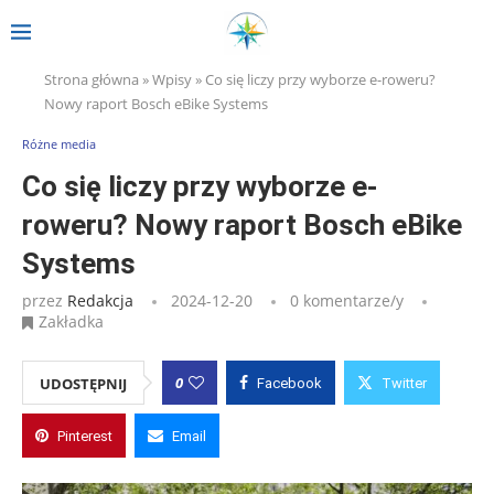
Strona główna
»
Wpisy
»
Co się liczy przy wyborze e-roweru?
Nowy raport Bosch eBike Systems
Różne media
Co się liczy przy wyborze e-
roweru? Nowy raport Bosch eBike
Systems
przez
Redakcja
2024-12-20
0 komentarze/y
Zakładka
0
UDOSTĘPNIJ
Facebook
Twitter
Pinterest
Email