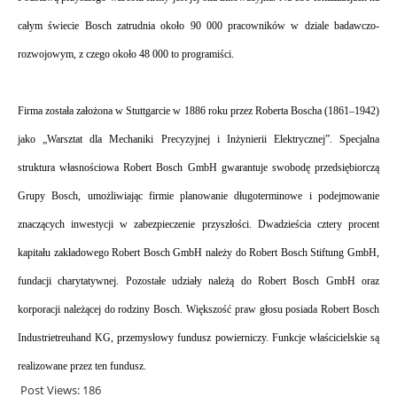
całym świecie Bosch zatrudnia około 90 000 pracowników w dziale badawczo-
rozwojowym, z czego około 48 000 to programiści.
.
Firma została założona w Stuttgarcie w 1886 roku przez Roberta Boscha (1861–1942) 
jako „Warsztat dla Mechaniki Precyzyjnej i Inżynierii Elektrycznej”. Specjalna 
struktura własnościowa Robert Bosch GmbH gwarantuje swobodę przedsiębiorczą 
Grupy Bosch, umożliwiając firmie planowanie długoterminowe i podejmowanie 
znaczących inwestycji w zabezpieczenie przyszłości. Dwadzieścia cztery procent 
kapitału zakładowego Robert Bosch GmbH należy do Robert Bosch Stiftung GmbH, 
fundacji charytatywnej. Pozostałe udziały należą do Robert Bosch GmbH oraz 
korporacji należącej do rodziny Bosch. Większość praw głosu posiada Robert Bosch 
Industrietreuhand KG, przemysłowy fundusz powierniczy. Funkcje właścicielskie są 
realizowane przez ten fundusz.
Post Views:
186