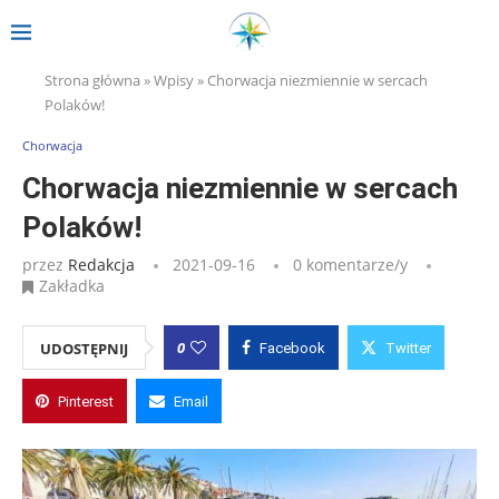
Strona główna
»
Wpisy
»
Chorwacja niezmiennie w sercach
Polaków!
Chorwacja
Chorwacja niezmiennie w sercach
Polaków!
przez
Redakcja
2021-09-16
0 komentarze/y
Zakładka
0
UDOSTĘPNIJ
Facebook
Twitter
Pinterest
Email