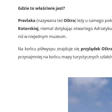
Gdzie to właściwie jest?
Prevlaka
(nazywana też
Oštra
) leży u samego po
Kotorskiej
, niemal dotykając otwartego Adriatyk
niż w niejednym muzeum.
Na końcu półwyspu znajduje się
przylądek Oštr
przynajmniej na końcu mapy turystycznych szlakó
.