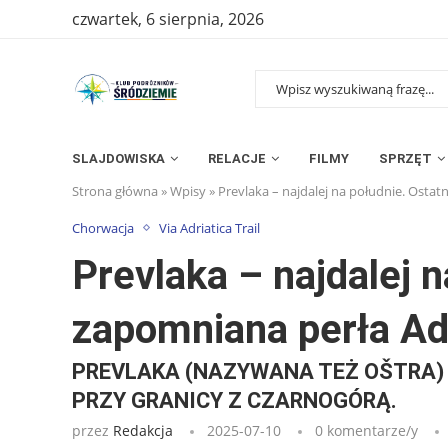
czwartek, 6 sierpnia, 2026
SLAJDOWISKA
RELACJE
FILMY
SPRZĘT
Strona główna
»
Wpisy
»
Prevlaka – najdalej na południe. Ostat
Chorwacja
Via Adriatica Trail
Prevlaka – najdalej n
zapomniana perła Ad
PREVLAKA (NAZYWANA TEŻ OŠTRA)
PRZY GRANICY Z CZARNOGÓRĄ.
przez
Redakcja
2025-07-10
0 komentarze/y