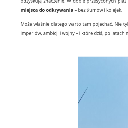
odzyskują znaczenie. W dobie przesyconych plaż 
miejsca do odkrywania
– bez tłumów i kolejek.
Może właśnie dlatego warto tam pojechać. Nie ty
imperiów, ambicji i wojny – i które dziś, po latac
.