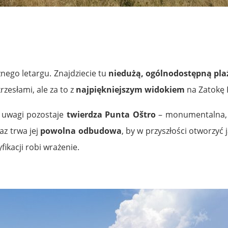
znego letargu. Znajdziecie tu
niedużą, ogólnodostępną pla
zesłami, ale za to z
najpiękniejszym widokiem
na Zatokę K
m uwagi pozostaje
twierdza Punta Oštro
– monumentalna, o
az trwa jej
powolna odbudowa
, by w przyszłości otworzyć
ikacji robi wrażenie.