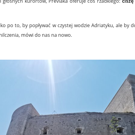
i głośnych kurortów, Prevlaka oferuje coś rzadkiego:
ciszę
lko po to, by popływać w czystej wodzie Adriatyku, ale by 
h milczenia, mówi do nas na nowo.