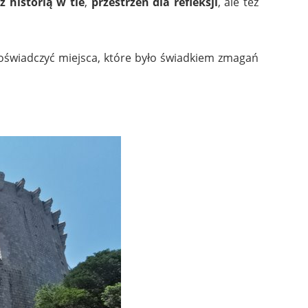
 z historią w tle
,
przestrzeń dla refleksji
, ale też
doświadczyć miejsca, które było świadkiem zmagań