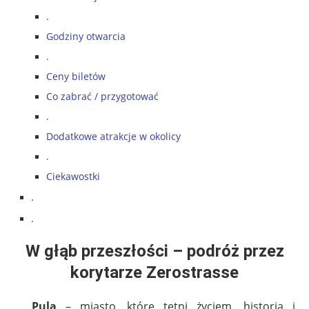
.
Godziny otwarcia
.
Ceny biletów
Co zabrać / przygotować
.
Dodatkowe atrakcje w okolicy
.
Ciekawostki
.
.
W głąb przeszłości – podróż przez
korytarze Zerostrasse
Pula
– miasto, które tętni życiem, historią i