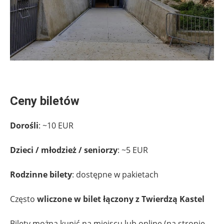
.
Ceny biletów
Dorośli
: ~10 EUR
Dzieci / młodzież / seniorzy
: ~5 EUR
Rodzinne bilety
: dostępne w pakietach
Często
wliczone w bilet łączony z Twierdzą Kastel
Bilety można kupić na miejscu lub online (na stronie