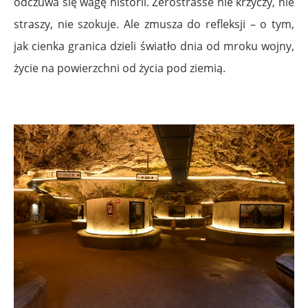
odczuwa się wagę historii. Zerostrasse nie krzyczy, nie
straszy, nie szokuje. Ale zmusza do refleksji – o tym,
jak cienka granica dzieli światło dnia od mroku wojny,
życie na powierzchni od życia pod ziemią.
.