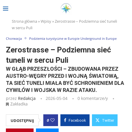
Strona główna
»
Wpisy
»
Zerostrasse – Podziemna sieć tuneli
w sercu Puli
Chorwacja
Podziemia turystyczne w Europie Underground in Europe
Zerostrasse – Podziemna sieć
tuneli w sercu Puli
W GŁĄB PRZESZŁOŚCI – ZBUDOWANA PRZEZ
AUSTRO-WĘGRY PRZED I WOJNĄ ŚWIATOWĄ,
TA SIEĆ TUNELI MIAŁA BYĆ SCHRONIENIEM DLA
CYWILÓW I WOJSKA W RAZIE ATAKU.
przez
Redakcja
2026-05-04
0 komentarze/y
Zakładka
0
UDOSTĘPNIJ
Facebook
Twitter