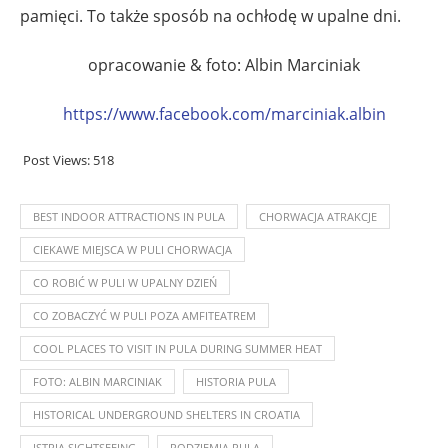
pamięci. To także sposób na ochłodę w upalne dni.
opracowanie & foto: Albin Marciniak
https://www.facebook.com/marciniak.albin
Post Views:
518
BEST INDOOR ATTRACTIONS IN PULA
CHORWACJA ATRAKCJE
CIEKAWE MIEJSCA W PULI CHORWACJA
CO ROBIĆ W PULI W UPALNY DZIEŃ
CO ZOBACZYĆ W PULI POZA AMFITEATREM
COOL PLACES TO VISIT IN PULA DURING SUMMER HEAT
FOTO: ALBIN MARCINIAK
HISTORIA PULA
HISTORICAL UNDERGROUND SHELTERS IN CROATIA
ISTRIA SIGHTSEEING
PODZIEMIA PULA