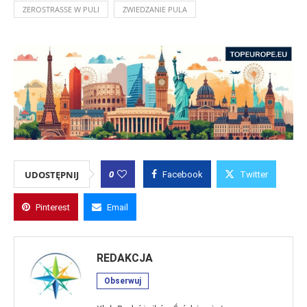
ZEROSTRASSE W PULI
ZWIEDZANIE PULA
0
UDOSTĘPNIJ
Facebook
Twitter
Pinterest
Email
REDAKCJA
Obserwuj