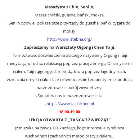
Masażysta z Chin, Senlin,
Masaż chiński, guasha, bański, moksa.
Senlin opowie i pokaże taże przyrządy do guasha, bańki, cygara do
moksy.
http://www.istebna.org/
Zapraszamy na Warsztaty Qigong i Chen Taiji
.
To możliwość doświadczenia dlaczego nazywamy Qigong i Taiji
medytacją w ruchu, relaksacją poprzez pracę z energią Qi, umysłem i
ciałem. Taiji i qigong jest metodą, która poprzez łagodny ruch,
wzmacnia umysł i ciało, działa równocześnie terapeutycznie, budując
nasze zdrowie i spokój wewnętrzny.
„Spokój w nas to nasze zdrowie i siła!
„
https://www.taichichen.pl
18.00-19.00
LEKCJA OTWARTA Z „TAŃCA 7 ZWIERZĄT”
(z muzyką na żywo). Dla każdego, kogo interesuje symbioza
wschodnich i zachodnich metod pracy z ciałem…