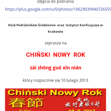
zdjęcia do pobrania
https://plus.google.com/u/0/photos/106290399407265
Klub Podróżników Śródziemie oraz Instytut Konfucjusza w
Krakowie
zaprasza na
CHIŃSKI NOWY ROK
zài zhōng guó xīn nián
który rozpocznie się 10 lutego 2013