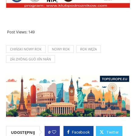
Post Views:
149
CHIŃSKI NOWY ROK
NOWY ROK
ROK WĘŻA
ZÀI ZHŌNG GUÓ XĪN NIÁN
0
UDOSTĘPNIJ
Facebook
Twitter