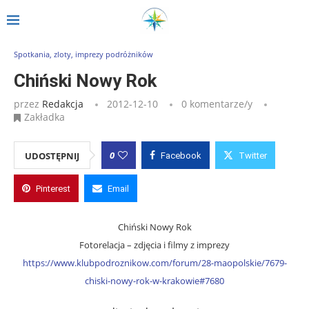
Strona główna
»
Wpisy
»
Chiński Nowy Rok
Spotkania, zloty, imprezy podróżników
Chiński Nowy Rok
przez
Redakcja
2012-12-10
0 komentarze/y
Zakładka
0
UDOSTĘPNIJ
Facebook
Twitter
Pinterest
Email
Chiński Nowy Rok
Fotorelacja – zdjęcia i filmy z imprezy
https://www.klubpodroznikow.com/forum/28-maopolskie/7679-
chiski-nowy-rok-w-krakowie#7680