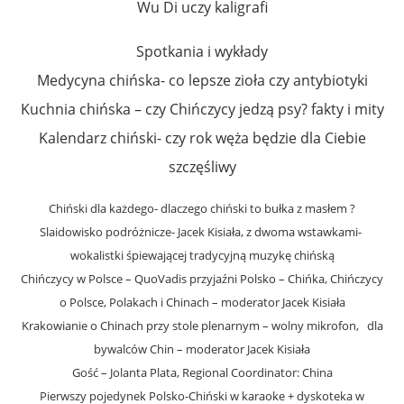
Wu Di uczy kaligrafi
Spotkania i wykłady
Medycyna chińska- co lepsze zioła czy antybiotyki
Kuchnia chińska – czy Chińczycy jedzą psy? fakty i mity
Kalendarz chiński- czy rok węża będzie dla Ciebie
szczęśliwy
Chiński dla każdego- dlaczego chiński to bułka z masłem ?
Slaidowisko podróżnicze- Jacek Kisiała, z dwoma wstawkami-
wokalistki śpiewającej tradycyjną muzykę chińską
Chińczycy w Polsce – QuoVadis przyjaźni Polsko – Chińka, Chińczycy
o Polsce, Polakach i Chinach – moderator Jacek Kisiała
Krakowianie o Chinach przy stole plenarnym – wolny mikrofon, dla
bywalców Chin – moderator Jacek Kisiała
Gość – Jolanta Plata, Regional Coordinator: China
Pierwszy pojedynek Polsko-Chiński w karaoke + dyskoteka w