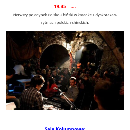
19.45 – ….
Pierwszy pojedynek Polsko-Chiński w karaoke + dyskoteka w
rytmach polskich-chińskich.
Sala Kolumnowa: