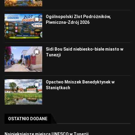
Ogólnopolski Zlot Podróżników,
Piwniczna-Zdrój 2026
Sidi Bou Said niebiesko-białe miasto w
Tunezji
Opactwo Mniszek Benedyktynek w
Staniątkach
OSTATNIO DODANE
Najpiękniejsze miejsca UNESCO w Tunezji