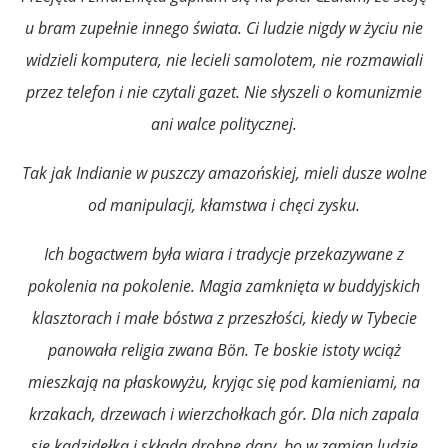
u bram zupełnie innego świata. Ci ludzie nigdy w życiu nie
widzieli komputera, nie lecieli samolotem, nie rozmawiali
przez telefon i nie czytali gazet. Nie słyszeli o komunizmie
ani walce politycznej.
Tak jak Indianie w puszczy amazońskiej, mieli dusze wolne
od manipulacji, kłamstwa i chęci zysku.
Ich bogactwem była wiara i tradycje przekazywane z
pokolenia na pokolenie. Magia zamknięta w buddyjskich
klasztorach i małe bóstwa z przeszłości, kiedy w Tybecie
panowała religia zwana Bön. Te boskie istoty wciąż
mieszkają na płaskowyżu, kryjąc się pod kamieniami, na
krzakach, drzewach i wierzchołkach gór. Dla nich zapala
się kadzidełka i składa drobne dary, bo w zamian ludzie