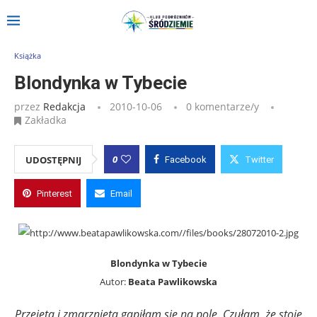
Strona główna
»
Wpisy
»
Blondynka w Tybecie
Książka
Blondynka w Tybecie
przez
Redakcja
2010-10-06
0 komentarze/y
Zakładka
0
UDOSTĘPNIJ
Facebook
Twitter
Pinterest
Email
Blondynka w Tybecie
Autor:
Beata Pawlikowska
Przejęta i zmarznięta gapiłam się na pole. Czułam, że stoję