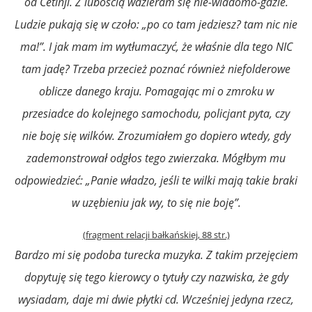
od Cetinji. Z lubością wdzieram się nie-wiadomo-gdzie.
Ludzie pukają się w czoło: „po co tam jedziesz? tam nic nie
ma!”. I jak mam im wytłumaczyć, że właśnie dla tego NIC
tam jadę? Trzeba przecież poznać również niefolderowe
oblicze danego kraju. Pomagając mi o zmroku w
przesiadce do kolejnego samochodu, policjant pyta, czy
nie boję się wilków. Zrozumiałem go dopiero wtedy, gdy
zademonstrował odgłos tego zwierzaka. Mógłbym mu
odpowiedzieć: „Panie władzo, jeśli te wilki mają takie braki
w uzębieniu jak wy, to się nie boję”.
(fragment relacji bałkańskiej, 88 str.)
Bardzo mi się podoba turecka muzyka. Z takim przejęciem
dopytuję się tego kierowcy o tytuły czy nazwiska, że gdy
wysiadam, daje mi dwie płytki cd. Wcześniej jedyna rzecz,