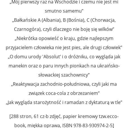
„Mój pierwszy raz na Wschodzie i czemu nie jest mi
smutno samemu”
„Bałkańskie A (Albania), B (Bośnia), C (Chorwacja,
Czarnogóra), czyli dlaczego nie boję się wilków”
„Niekrótka opowieść o kraju, gdzie najlepszym
przyjacielem człowieka nie jest pies, ale drugi człowiek”
„O domu urody 'Absolut’ i o dróżniku, co wygląda jak
manekin oraz o paru innych pionkach na ukraińsko-
słowackiej szachownicy”
„Reaktywacja zachodnio-południowa, czyli jaki ma
związek coca-cola z obrzezaniem”
„Jak wygląda starożytność i ramadan z dyktaturą w tle”
[288 stron, 61 cz-b zdjęć, papier kremowy tzw.ecco-
book, miękka oprawa, ISBN 978-83-930974-2-5]