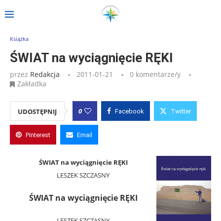
Strona główna
»
Wpisy
»
ŚWIAT na wyciągnięcie RĘKI
Książka
ŚWIAT na wyciągnięcie RĘKI
przez
Redakcja
2011-01-21
0 komentarze/y
Zakładka
0
UDOSTĘPNIJ
Facebook
Twitter
Pinterest
Email
ŚWIAT na wyciągnięcie RĘKI
LESZEK SZCZASNY
ŚWIAT na wyciągnięcie RĘKI
LESZEK SZCZASNY