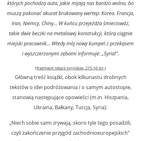
których pochodzą auta, jakie mijają nas bardzo wolno, bo
muszą pokonać akurat brukowany wertep: Korea. Francja,
Iran, Niemcy, Chiny… W końcu przejeżdża śmieciowóz,
takie dwie beczki na metalowej konstrukcji, którą ciągnie
miejski pracownik… Wtedy mój nowy kumpel z przekąsem
i wyszczerzonymi zębami informuje: „Syria!”
.
(fragment relacji syryjskiej, 215-16 str.)
Główną treść książki, obok kilkunastu drobnych
tekstów o idei podróżowania i o samym autostopie,
stanowią następujące opowieści (m.in. Hiszpania,
Ukraina, Bałkany, Turcja, Syria):
„Niech sobie sami zrywają, skoro tyle tego posadzili,
czyli zakończenie przygód zachodnioeuropejskich”