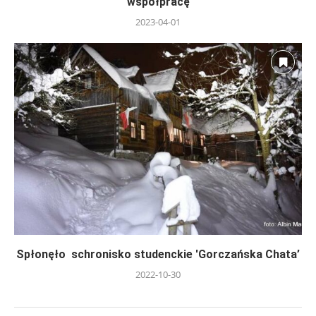
współpracę
2023-04-01
Spłonęło schronisko studenckie 'Gorczańska Chata’
2022-10-30