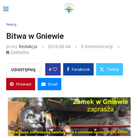
Strona główna
»
Wpisy
»
Bitwa w Gniewie
Newsy
Bitwa w Gniewie
przez
Redakcja
2010-08-04
0 komentarze/y
Zakładka
0
UDOSTĘPNIJ
Facebook
Twitter
Pinterest
Email