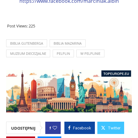
https://www.facebook.com/marciniak.albin
Post Views:
225
BIBLIA GUTENBERGA
BIBLIA MAZARINA
MUZEUM DIECEZJALNE
PELPLIN
W PELPLINIE
1
UDOSTĘPNIJ
Facebook
Twitter