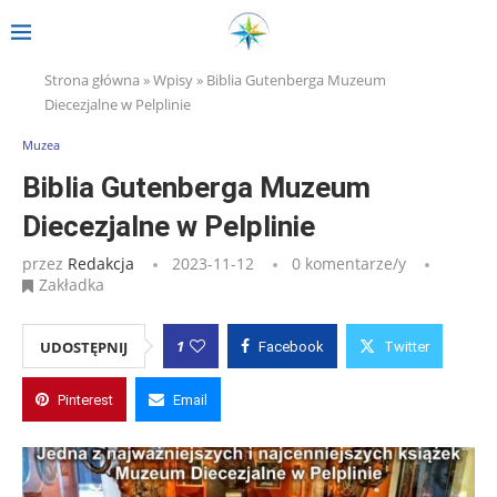
Strona główna
»
Wpisy
»
Biblia Gutenberga Muzeum
Diecezjalne w Pelplinie
Muzea
Biblia Gutenberga Muzeum
Diecezjalne w Pelplinie
przez
Redakcja
2023-11-12
0 komentarze/y
Zakładka
1
UDOSTĘPNIJ
Facebook
Twitter
Pinterest
Email