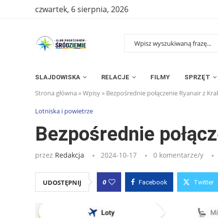
czwartek, 6 sierpnia, 2026
SLAJDOWISKA
RELACJE
FILMY
SPRZĘT
Strona główna
»
Wpisy
»
Bezpośrednie połączenie Ryanair z Kr
Lotniska i powietrze
Bezpośrednie połącz
przez
Redakcja
2024-10-17
0 komentarze/y
0
UDOSTĘPNIJ
Facebook
Twitter