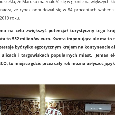
dkreśla, że Maroko ma znaleźć się w gronie największych ki
znacza, że rynek odbudował się w 84 procentach wobec s
 2019 roku.
 na celu zwiększyć potencjał turystyczny tego kraj
lata to 552 milionów euro. Kwota imponująca ale ma to 
rzestaje być tylko egzotycznym krajem na kontynencie a
a ulicach i targowiskach popularnych miast. Jemaa e
, to miejsce gdzie przez cały rok można usłyszeć język 