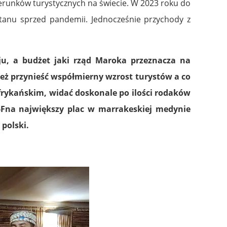
erunków turystycznych na świecie. W 2023 roku do
tanu sprzed pandemii. Jednocześnie przychody z
u, a budżet jaki rząd Maroka przeznacza na
też przynieść współmierny wzrost turystów a co
frykańskim, widać doskonale po ilości rodaków
l-Fna największy plac w marrakeskiej medynie
polski.