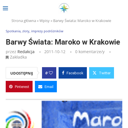
Strona główna
»
Wpisy
»
Barwy Świata: Maroko w Krakowie
Spotkania, zloty, imprezy podróżników
Barwy Świata: Maroko w Krakowie
przez
Redakcja
2011-10-12
0 komentarze/y
Zakładka
0
UDOSTĘPNIJ
Facebook
Twitter
Pinterest
Email