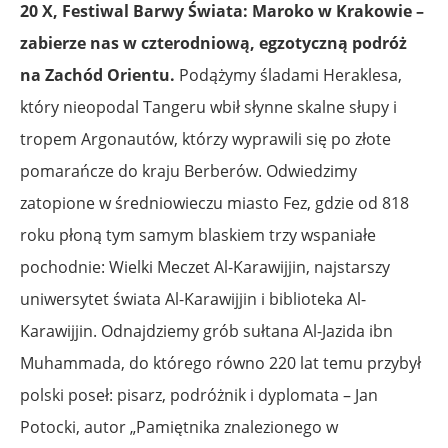
20 X, Festiwal Barwy Świata: Maroko w Krakowie –
zabierze nas w czterodniową, egzotyczną podróż
na Zachód Orientu.
Podążymy śladami Heraklesa,
który nieopodal Tangeru wbił słynne skalne słupy i
tropem Argonautów, którzy wyprawili się po złote
pomarańcze do kraju Berberów. Odwiedzimy
zatopione w średniowieczu miasto Fez, gdzie od 818
roku płoną tym samym blaskiem trzy wspaniałe
pochodnie: Wielki Meczet Al-Karawijjin, najstarszy
uniwersytet świata Al-Karawijjin i biblioteka Al-
Karawijjin. Odnajdziemy grób sułtana Al-Jazida ibn
Muhammada, do którego równo 220 lat temu przybył
polski poseł: pisarz, podróżnik i dyplomata – Jan
Potocki, autor „Pamiętnika znalezionego w