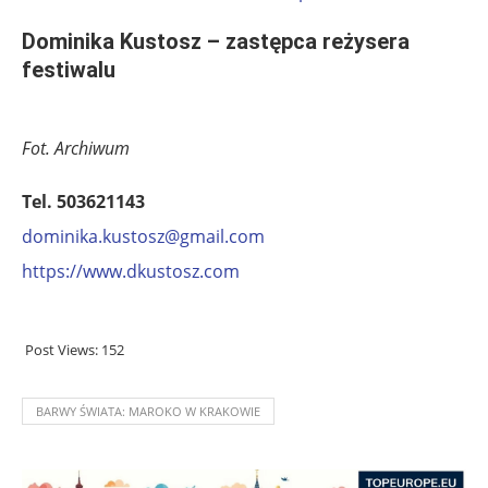
Dominika Kustosz – zastępca reżysera
festiwalu
Fot. Archiwum
Tel. 503621143
dominika.kustosz@gmail.com
https://www.dkustosz.com
Post Views:
152
BARWY ŚWIATA: MAROKO W KRAKOWIE