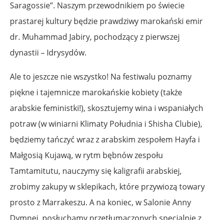
Saragossie”. Naszym przewodnikiem po świecie
prastarej kultury będzie prawdziwy marokański emir
dr. Muhammad Jabiry, pochodzący z pierwszej
dynastii – Idrysydów.
Ale to jeszcze nie wszystko! Na festiwalu poznamy
piękne i tajemnicze marokańskie kobiety (także
arabskie feministki!), skosztujemy wina i wspaniałych
potraw (w winiarni Klimaty Południa i Shisha Clubie),
będziemy tańczyć wraz z arabskim zespołem Hayfa i
Małgosią Kujawą, w rytm bębnów zespołu
Tamtamitutu, nauczymy się kaligrafii arabskiej,
zrobimy zakupy w sklepikach, które przywiozą towary
prosto z Marrakeszu. A na koniec, w Salonie Anny
Dymnej, posłuchamy przetłumaczonych specjalnie z