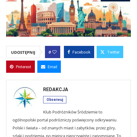
0
UDOSTĘPNIJ
Facebook
Twitter
Pinterest
Email
REDAKCJA
Obserwuj
Klub Podróżników Śródziemie to
ogólnopolski portal podróżniczy poświęcony odkrywaniu
Polski i świata – od znanych miast i zabytków, przez góry,
szlaki i podziemia, po miejsca nieoczywiste i zapomniane. To