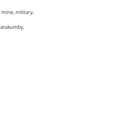
mine, military,
 katakumby,