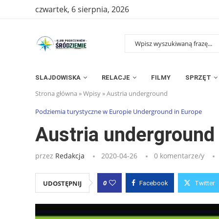
czwartek, 6 sierpnia, 2026
SLAJDOWISKA
RELACJE
FILMY
SPRZĘT
Strona główna
»
Wpisy
»
Austria underground
Podziemia turystyczne w Europie Underground in Europe
Austria underground
przez
Redakcja
2020-04-26
0 komentarze/y
0
UDOSTĘPNIJ
Facebook
Twitter