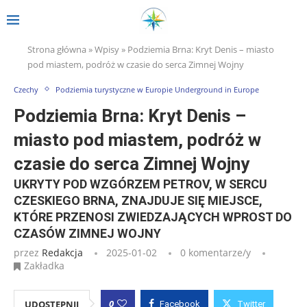
Strona główna
»
Wpisy
»
Podziemia Brna: Kryt Denis – miasto
pod miastem, podróż w czasie do serca Zimnej Wojny
Czechy
Podziemia turystyczne w Europie Underground in Europe
Podziemia Brna: Kryt Denis –
miasto pod miastem, podróż w
czasie do serca Zimnej Wojny
UKRYTY POD WZGÓRZEM PETROV, W SERCU
CZESKIEGO BRNA, ZNAJDUJE SIĘ MIEJSCE,
KTÓRE PRZENOSI ZWIEDZAJĄCYCH WPROST DO
CZASÓW ZIMNEJ WOJNY
przez
Redakcja
2025-01-02
0 komentarze/y
Zakładka
0
UDOSTĘPNIJ
Facebook
Twitter