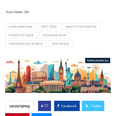
Post Views:
361
ALBIN MARCINIAK
KRYT DENIS
MIASTO POD MIASTEM
PODRÓŻ W CZASIE
PODZIEMIA BRNA
UNDERGROUND IN BRNO
ZIMA WOJNA
0
UDOSTĘPNIJ
Facebook
Twitter