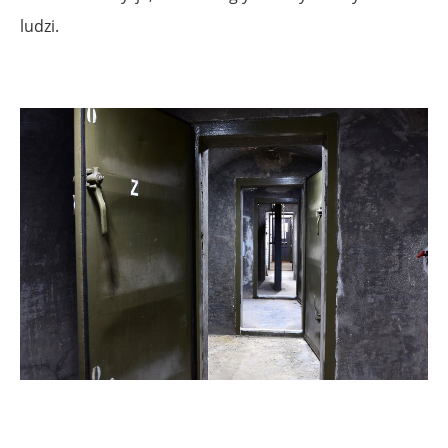
ludzi.
.
.