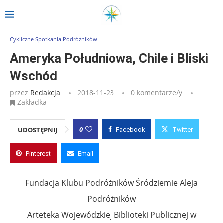
Strona główna
»
Wpisy
»
Ameryka Południowa, Chile i Bliski Wschód
Cykliczne Spotkania Podróżników
Ameryka Południowa, Chile i Bliski
Wschód
przez
Redakcja
2018-11-23
0 komentarze/y
Zakładka
0
UDOSTĘPNIJ
Facebook
Twitter
Pinterest
Email
Fundacja Klubu Podróżników Śródziemie Aleja
Podróżników
Arteteka Wojewódzkiej Biblioteki Publicznej w