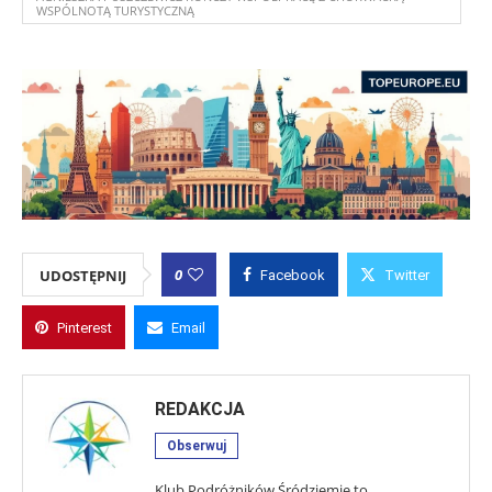
WSPÓLNOTĄ TURYSTYCZNĄ
0
UDOSTĘPNIJ
Facebook
Twitter
Pinterest
Email
REDAKCJA
Obserwuj
Klub Podróżników Śródziemie to