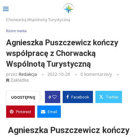
Strona główna
»
Wpisy
»
Agnieszka Puszczewicz kończy współpracę z
Chorwacką Wspólnotą Turystyczną
Różne media
Agnieszka Puszczewicz kończy
współpracę z Chorwacką
Wspólnotą Turystyczną
przez
Redakcja
2022-10-28
0 komentarze/y
Zakładka
0
UDOSTĘPNIJ
Facebook
Twitter
Pinterest
Email
Agnieszka Puszczewicz kończy