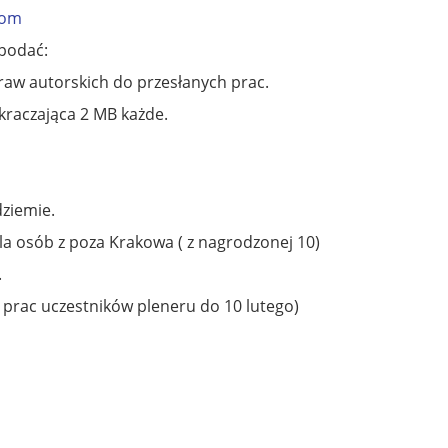
com
 podać:
raw autorskich do przesłanych prac.
kraczająca 2 MB każde.
ziemie.
la osób z poza Krakowa ( z nagrodzonej 10)
.
 prac uczestników pleneru do 10 lutego)