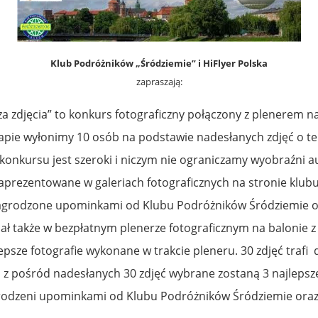
Klub Podróżników „Śródziemie” i HiFlyer Polska
zapraszają:
 za zdjęcia” to konkurs fotograficzny połączony z plenerem na
pie wyłonimy 10 osób na podstawie nadesłanych zdjęć o te
konkursu jest szeroki i niczym nie ograniczamy wyobraźni a
aprezentowane w galeriach fotograficznych na stronie klub
nagrodzone upominkami od Klubu Podróżników Śródziemie ora
ł także w bezpłatnym plenerze fotograficznym na balonie z
psze fotografie wykonane w trakcie pleneru. 30 zdjęć trafi 
 z pośród nadesłanych 30 zdjęć wybrane zostaną 3 najlepsz
rodzeni upominkami od Klubu Podróżników Śródziemie oraz b