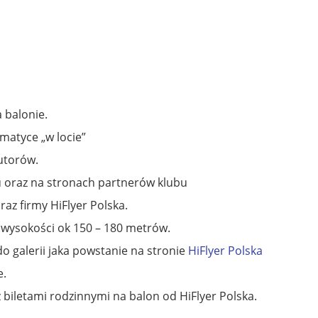
 balonie.
matyce „w locie”
utorów.
u oraz na stronach partnerów klubu
z firmy HiFlyer Polska.
 wysokości ok 150 – 180 metrów.
do galerii jaka powstanie na stronie
HiFlyer Polska
e.
iletami rodzinnymi na balon od HiFlyer Polska.