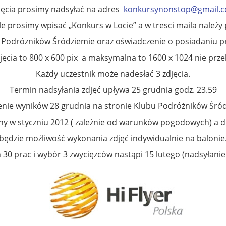
jęcia prosimy nadsyłać na adres
konkursynonstop@gmail.
le prosimy wpisać „Konkurs w Locie” a w tresci maila należy
bu Podrózników Śródziemie oraz oświadczenie o posiadaniu p
jęcia to 800 x 600 pix a maksymalna to 1600 x 1024 nie prze
Każdy uczestnik może nadesłać 3 zdjęcia.
Termin nadsyłania zdjęć upływa 25 grudnia godz. 23.59
enie wyników 28 grudnia na stronie Klubu Podróżników Śród
ny w styczniu 2012 ( zależnie od warunków pogodowych) a d
będzie możliwość wykonania zdjęć indywidualnie na balonie
30 prac i wybór 3 zwycięzców nastąpi 15 lutego (nadsyłanie