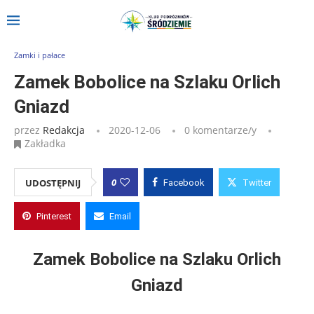
Strona główna
»
Wpisy
»
Zamek Bobolice na Szlaku Orlich Gniazd
Zamki i pałace
Zamek Bobolice na Szlaku Orlich
Gniazd
przez
Redakcja
2020-12-06
0 komentarze/y
Zakładka
0
UDOSTĘPNIJ
Facebook
Twitter
Pinterest
Email
Zamek Bobolice na Szlaku Orlich
Gniazd