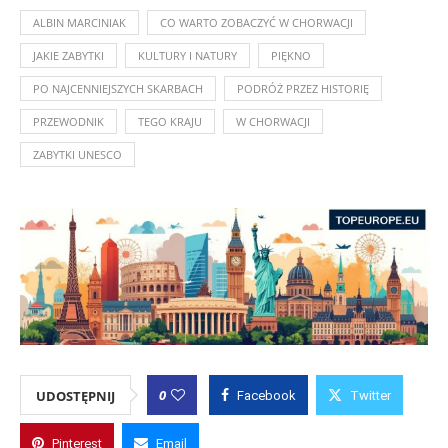
ALBIN MARCINIAK
CO WARTO ZOBACZYĆ W CHORWACJI
JAKIE ZABYTKI
KULTURY I NATURY
PIĘKNO
PO NAJCENNIEJSZYCH SKARBACH
PODRÓŻ PRZEZ HISTORIĘ
PRZEWODNIK
TEGO KRAJU
W CHORWACJI
ZABYTKI UNESCO
0
UDOSTĘPNIJ
Facebook
Twitter
Pinterest
Email