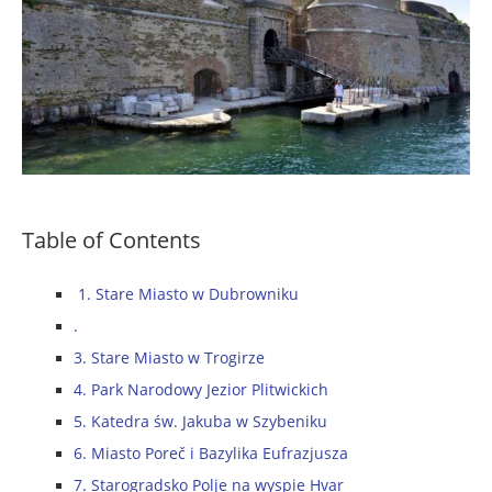
Table of Contents
1. Stare Miasto w Dubrowniku
.
3. Stare Miasto w Trogirze
4. Park Narodowy Jezior Plitwickich
5. Katedra św. Jakuba w Szybeniku
6. Miasto Poreč i Bazylika Eufrazjusza
7. Starogradsko Polje na wyspie Hvar