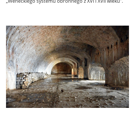
„Weneckiego systemu obronnego z XVI i XVII wieku”.
.
.
.