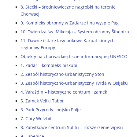
8. Stećki – średniowieczne nagrobki na terenie
Chorwacji
9. Kompleks obronny w Zadarze i na wyspie Pag
10. Twierdza św. Mikołaja – System obronny Šibenika
11. Dawne i stare lasy bukowe Karpat i innych
regionów Europy
Obiekty na chorwackiej liście informacyjnej UNESCO
1. Zadar – kompleks biskupi
2. Zespół historyczno-urbanistyczny Ston
3. Zespół historyczno-urbanistyczny Tvrđa w Osijeku
4. Varaždin – historyczne centrum i zamek
5. Zamek Veliki Tabor
6. Park Przyrody Lonjsko Polje
7. Góry Welebit
8. Zabytkowe centrum Splitu – rozszerzenie wpisu
9. Lubenice