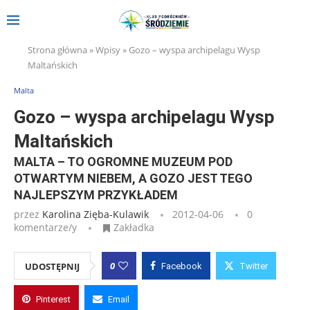
Strona główna
»
Wpisy
»
Gozo – wyspa archipelagu Wysp
Maltańskich
Malta
Gozo – wyspa archipelagu Wysp
Maltańskich
MALTA – TO OGROMNE MUZEUM POD
OTWARTYM NIEBEM, A GOZO JEST TEGO
NAJLEPSZYM PRZYKŁADEM
przez
Karolina Zięba-Kulawik
2012-04-06
0
komentarze/y
Zakładka
0
UDOSTĘPNIJ
Facebook
Twitter
Pinterest
Email