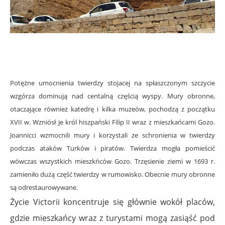
.
Potężne umocnienia twierdzy stojacej na spłaszczonym szczycie
wzgórza dominują nad centalną częścią wyspy. Mury obronne,
otaczające również katedrę i kilka muzeów, pochodzą z początku
XVII w. Wzniósł je król hiszpański Filip II wraz z mieszkańcami Gozo.
Joannicci wzmocnili mury i korzystali ze schronienia w twierdzy
podczas ataków Turków i piratów. Twierdza mogła pomieścić
wówczas wszystkich mieszkńców Gozo. Trzęsienie ziemi w 1693 r.
zamieniło dużą część twierdzy w rumowisko. Obecnie mury obronne
są odrestaurowywane.
Życie Victorii koncentruje się głównie wokół placów,
gdzie mieszkańcy wraz z turystami mogą zasiąść pod