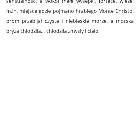
sensualność, a wokół małe wysepki, fortece, wieże,
m.in. miejsce gdzie pojmano hrabiego Monte Christo,
prom przebijał czyste i niebieskie morze, a morska
bryza chłodziła… chłodziła zmysły i ciało.