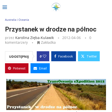
Strona główna
»
Wpisy
»
Przystanek w drodze na północ
Australia i Oceania
Przystanek w drodze na północ
przez
Karolina Zięba-Kulawik
2012-04-06
0
komentarze/y
Zakładka
0
UDOSTĘPNIJ
Facebook
Twitter
Pinterest
Email