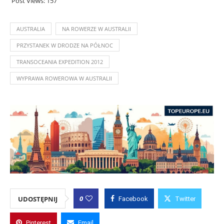
Post Views:
157
AUSTRALIA
NA ROWERZE W AUSTRALII
PRZYSTANEK W DRODZE NA PÓŁNOC
TRANSOCEANIA EXPEDITION 2012
WYPRAWA ROWEROWA W AUSTRALII
0
UDOSTĘPNIJ
Facebook
Twitter
Pinterest
Email