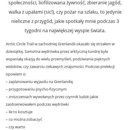
społeczności, liofilizowana żywność, zbieranie jagód,
walka z upałami (sic!), czy pożar na szlaku, to jedynie
nieliczne z przygód, jakie spotkały mnie podczas 3
tygodni na największej wyspie świata.
Arctic Circle Trail w zachodniej Grenlandii okazało się strzałem w
dziesiątkę. Samotna wędrówka przez arktyczną tundrę była
wspaniałą okazją do wielu przemyśleń, podziwiania pięknych
widoków, czy zawarciu ciekawych znajomości. Podczas prelekcji
opowiem o:
– zaplanowaniu wyjazdu na Grenlandię
– przygotowaniu psycho-fizycznym
– zniszczeniach wywołanych przez czynnik ludzki jakie
zaobserwowałem podczas wędrówki
– ile to kosztuje
– co można zobaczyć
– czy warto