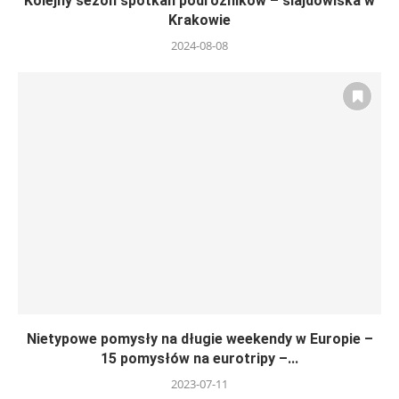
Kolejny sezon spotkań podróżników – slajdowiska w
Krakowie
2024-08-08
Nietypowe pomysły na długie weekendy w Europie –
15 pomysłów na eurotripy –...
2023-07-11