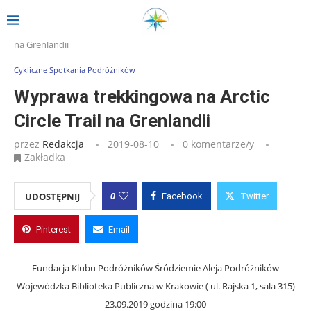
Strona główna
»
Wpisy
»
Wyprawa trekkingowa na Arctic Circle Trail
na Grenlandii
Cykliczne Spotkania Podróżników
Wyprawa trekkingowa na Arctic
Circle Trail na Grenlandii
przez
Redakcja
2019-08-10
0 komentarze/y
Zakładka
0
UDOSTĘPNIJ
Facebook
Twitter
Pinterest
Email
Fundacja Klubu Podróżników Śródziemie Aleja Podróżników
Wojewódzka Biblioteka Publiczna w Krakowie ( ul. Rajska 1, sala 315)
23.09.2019 godzina 19:00