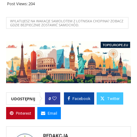
Post Views:
204
WYLATUJESZ NA WAKACJE SAMOLOTEM Z LOTNISKA CHOPINA? ZOBACZ
GDZIE BEZPIECZNIE ZOSTAWIĆ SAMOCHÓD.
0
UDOSTĘPNIJ
Facebook
Twitter
Pinterest
Email
REDAKCJA