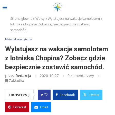
Strona główna
»
Wpisy
»
Wylatujesz na wakacje samolotem z
lotniska Chopina? Zobacz gdzie bezpiecznie zostawić
samochód.
Materiał zewnętrzny
Wylatujesz na wakacje samolotem
z lotniska Chopina? Zobacz gdzie
bezpiecznie zostawić samochód.
przez
Redakcja
2020-10-27
0 komentarze/y
Zakładka
0
UDOSTĘPNIJ
Facebook
Twitter
Pinterest
Email