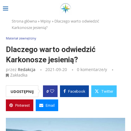
Strona główna
»
Wpisy
»
Dlaczego warto odwiedzić
Karkonosze jesienią?
Materiał zewnętrzny
Dlaczego warto odwiedzić
Karkonosze jesienią?
przez
Redakcja
2021-09-20
0 komentarze/y
Zakładka
0
UDOSTĘPNIJ
Facebook
Twitter
Pinterest
Email