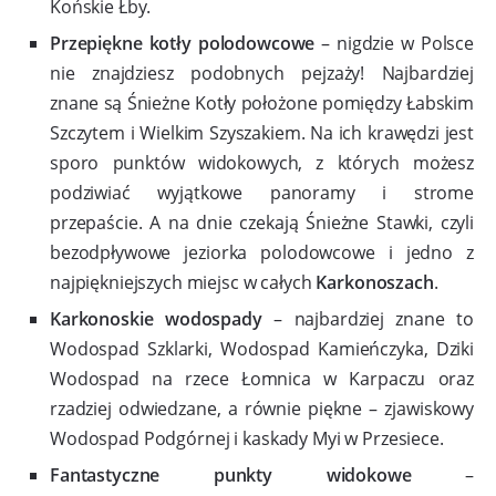
Końskie Łby.
Przepiękne kotły polodowcowe
– nigdzie w Polsce
nie znajdziesz podobnych pejzaży! Najbardziej
znane są Śnieżne Kotły położone pomiędzy Łabskim
Szczytem i Wielkim Szyszakiem. Na ich krawędzi jest
sporo punktów widokowych, z których możesz
podziwiać wyjątkowe panoramy i strome
przepaście. A na dnie czekają Śnieżne Stawki, czyli
bezodpływowe jeziorka polodowcowe i jedno z
najpiękniejszych miejsc w całych
Karkonoszach
.
Karkonoskie wodospady
– najbardziej znane to
Wodospad Szklarki, Wodospad Kamieńczyka, Dziki
Wodospad na rzece Łomnica w Karpaczu oraz
rzadziej odwiedzane, a równie piękne – zjawiskowy
Wodospad Podgórnej i kaskady Myi w Przesiece.
Fantastyczne punkty widokowe
–