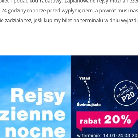
bilet i podać kod rabatowy. Zaplanowane rejsy można rezer
 24 godziny robocze przed wypłynięciem, a powrót musi nas
 zadziała też, jeśli kupimy bilet na terminalu w dniu wyjazd