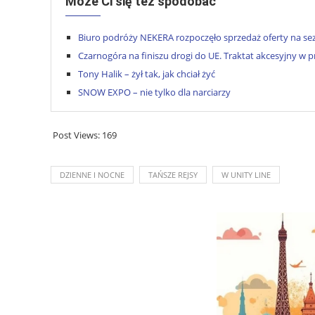
Może Ci się też spodobać
Biuro podróży NEKERA rozpoczęło sprzedaż oferty na sezo
Czarnogóra na finiszu drogi do UE. Traktat akcesyjny w
Tony Halik – żył tak, jak chciał żyć
SNOW EXPO – nie tylko dla narciarzy
Post Views:
169
DZIENNE I NOCNE
TAŃSZE REJSY
W UNITY LINE