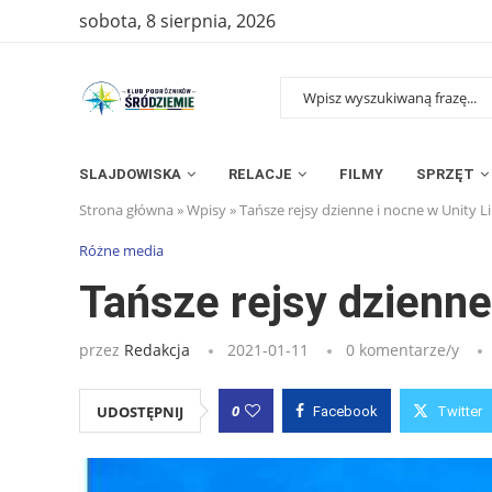
sobota, 8 sierpnia, 2026
SLAJDOWISKA
RELACJE
FILMY
SPRZĘT
Strona główna
»
Wpisy
»
Tańsze rejsy dzienne i nocne w Unity L
Różne media
Tańsze rejsy dzienne
przez
Redakcja
2021-01-11
0 komentarze/y
0
UDOSTĘPNIJ
Facebook
Twitter