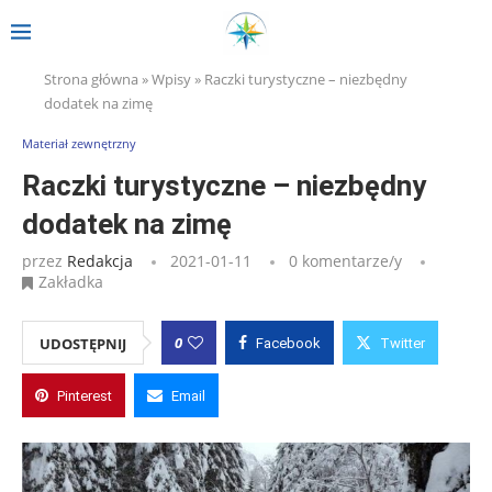
Strona główna
»
Wpisy
»
Raczki turystyczne – niezbędny
dodatek na zimę
Materiał zewnętrzny
Raczki turystyczne – niezbędny
dodatek na zimę
przez
Redakcja
2021-01-11
0 komentarze/y
Zakładka
0
UDOSTĘPNIJ
Facebook
Twitter
Pinterest
Email