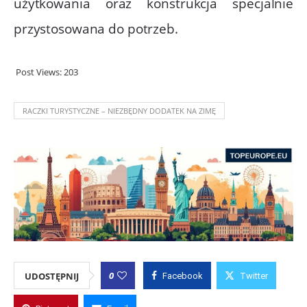
użytkowania oraz konstrukcja specjalnie
przystosowana do potrzeb.
Post Views:
203
RACZKI TURYSTYCZNE – NIEZBĘDNY DODATEK NA ZIMĘ
0
UDOSTĘPNIJ
Facebook
Twitter