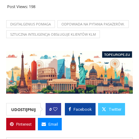
Post Views:
198
DIGITALGENIUS POMAGA
ODPOWIADA NA PYTANIA PASAŻERÓW.
SZTUCZNA INTELIGENCJA OBSŁUGUJE KLIENTÓW KLM
0
UDOSTĘPNIJ
Facebook
Twitter
Pinterest
Email