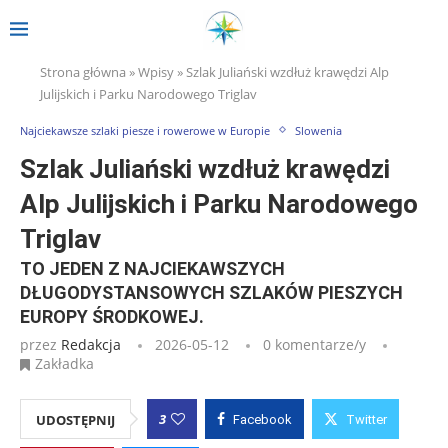
Strona główna
»
Wpisy
»
Szlak Juliański wzdłuż krawędzi Alp
Julijskich i Parku Narodowego Triglav
Najciekawsze szlaki piesze i rowerowe w Europie
Slowenia
Szlak Juliański wzdłuż krawędzi
Alp Julijskich i Parku Narodowego
Triglav
TO JEDEN Z NAJCIEKAWSZYCH
DŁUGODYSTANSOWYCH SZLAKÓW PIESZYCH
EUROPY ŚRODKOWEJ.
przez
Redakcja
2026-05-12
0 komentarze/y
Zakładka
3
UDOSTĘPNIJ
Facebook
Twitter