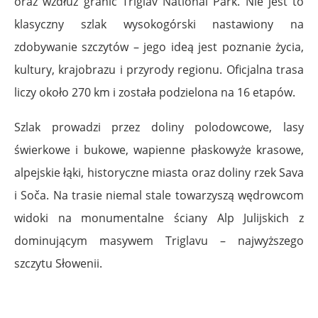
oraz wzdłuż granic Triglav National Park. Nie jest to
klasyczny szlak wysokogórski nastawiony na
zdobywanie szczytów – jego ideą jest poznanie życia,
kultury, krajobrazu i przyrody regionu. Oficjalna trasa
liczy około 270 km i została podzielona na 16 etapów.
Szlak prowadzi przez doliny polodowcowe, lasy
świerkowe i bukowe, wapienne płaskowyże krasowe,
alpejskie łąki, historyczne miasta oraz doliny rzek Sava
i Soča. Na trasie niemal stale towarzyszą wędrowcom
widoki na monumentalne ściany Alp Julijskich z
dominującym masywem Triglavu – najwyższego
szczytu Słowenii.
.