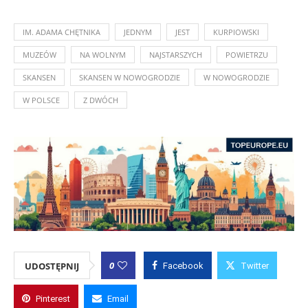
IM. ADAMA CHĘTNIKA
JEDNYM
JEST
KURPIOWSKI
MUZEÓW
NA WOLNYM
NAJSTARSZYCH
POWIETRZU
SKANSEN
SKANSEN W NOWOGRODZIE
W NOWOGRODZIE
W POLSCE
Z DWÓCH
0
UDOSTĘPNIJ
Facebook
Twitter
Pinterest
Email