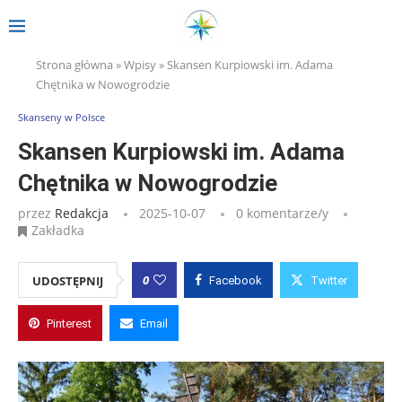
Strona główna
»
Wpisy
»
Skansen Kurpiowski im. Adama
Chętnika w Nowogrodzie
Skanseny w Polsce
Skansen Kurpiowski im. Adama
Chętnika w Nowogrodzie
przez
Redakcja
2025-10-07
0 komentarze/y
Zakładka
0
UDOSTĘPNIJ
Facebook
Twitter
Pinterest
Email