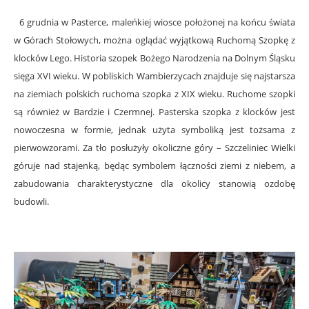
6 grudnia w Pasterce, maleńkiej wiosce położonej na końcu świata
w Górach Stołowych, można oglądać wyjątkową Ruchomą Szopkę z
klocków Lego. Historia szopek Bożego Narodzenia na Dolnym Śląsku
sięga XVI wieku. W pobliskich Wambierzycach znajduje się najstarsza
na ziemiach polskich ruchoma szopka z XIX wieku. Ruchome szopki
są również w Bardzie i Czermnej. Pasterska szopka z klocków jest
nowoczesna w formie, jednak użyta symboliką jest tożsama z
pierwowzorami. Za tło posłużyły okoliczne góry – Szczeliniec Wielki
góruje nad stajenką, będąc symbolem łączności ziemi z niebem, a
zabudowania charakterystyczne dla okolicy stanowią ozdobę
budowli.