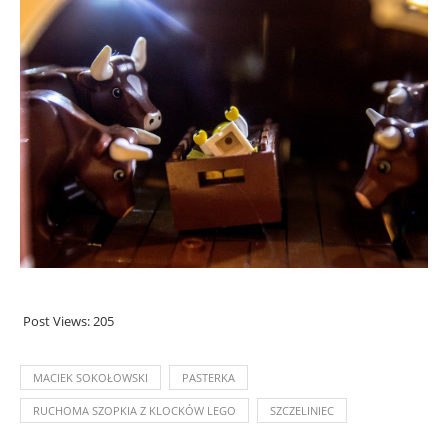
Post Views:
205
MACIEK SOKOŁOWSKI
PASTERKA
RUCHOMA SZOPKIA Z KLOCKÓW LEGO
SZCZELINIEC