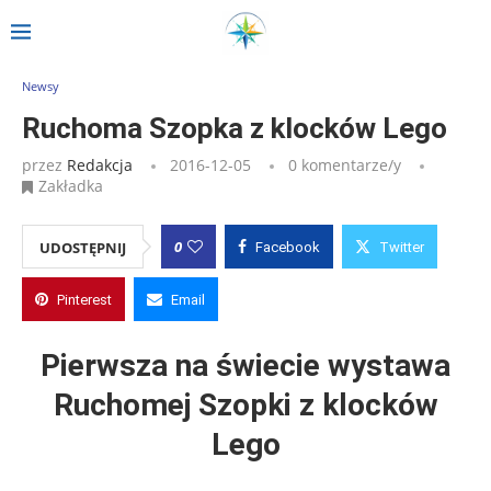
Strona główna
»
Wpisy
»
Ruchoma Szopka z klocków Lego
Newsy
Ruchoma Szopka z klocków Lego
przez
Redakcja
2016-12-05
0 komentarze/y
Zakładka
0
UDOSTĘPNIJ
Facebook
Twitter
Pinterest
Email
Pierwsza na świecie wystawa
Ruchomej Szopki z klocków
Lego