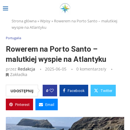
Strona główna
»
Wpisy
»
Rowerem na Porto Santo – malutkiej
wyspie na Atlantyku
Portugalia
Rowerem na Porto Santo –
malutkiej wyspie na Atlantyku
przez
Redakcja
2025-06-05
0 komentarze/y
Zakładka
0
UDOSTĘPNIJ
Facebook
Twitter
Pinterest
Email