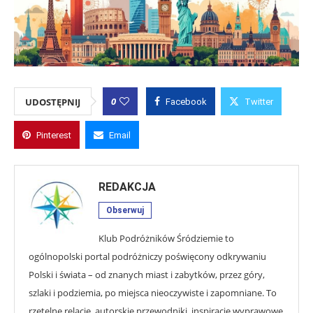
0
UDOSTĘPNIJ
Facebook
Twitter
Pinterest
Email
REDAKCJA
Obserwuj
Klub Podróżników Śródziemie to
ogólnopolski portal podróżniczy poświęcony odkrywaniu
Polski i świata – od znanych miast i zabytków, przez góry,
szlaki i podziemia, po miejsca nieoczywiste i zapomniane. To
rzetelne relacje, autorskie przewodniki, inspiracje wyprawowe